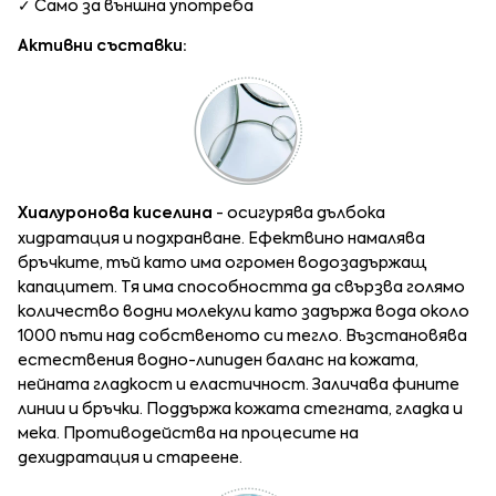
✓ Само за външна употреба
Активни съставки:
Хиалуронова киселина
- осигурява дълбока
хидратация и подхранване. Ефектвино намалява
бръчките, тъй като има огромен водозадържащ
капацитет. Тя има способността да свързва голямо
количество водни молекули като задържа вода около
1000 пъти над собственото си тегло. Възстановява
естествения водно-липиден баланс на кожата,
нейната гладкост и еластичност. Заличава фините
линии и бръчки. Поддържа кожата стегната, гладка и
мека. Противодейства на процесите на
дехидратация и стареене.