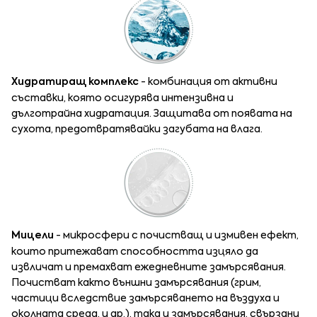
Хидратиращ комплекс
- комбинация от активни
съставки, която осигурява интензивна и
дълготрайна хидратация. Защитава от появата на
сухота, предотвратявайки загубата на влага.
Мицели
- микросфери с почистващ и измивен ефект,
които притежават способността изцяло да
извличат и премахват ежедневните замърсявания.
Почистват както външни замърсявания (грим,
частици вследствие замърсяването на въздуха и
околната среда, и др.), така и замърсявания, свързани