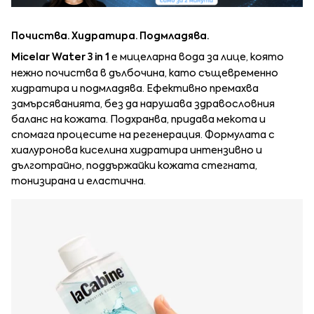
Почиства. Хидратира. Подмладява.
Micelar Water 3 in 1
е мицеларна вода за лице, която
нежно почиства в дълбочина, като същевременно
хидратира и подмладява. Ефективно премахва
замърсяванията, без да нарушава здравословния
баланс на кожата. Подхранва, придава мекота и
спомага процесите на регенерация. Формулата с
хиалуронова киселина хидратира интензивно и
дълготрайно, поддържайки кожата стегната,
тонизирана и еластична.