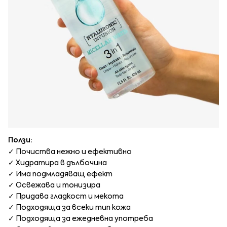
Ползи:
✓ Почиства нежно и ефективно
✓ Хидратира в дълбочина
✓ Има подмладяващ ефект
✓ Освежава и тонизира
✓ Придава гладкост и мекота
✓ Подходяща за всеки тип кожа
✓ Подходяща за ежедневна употреба