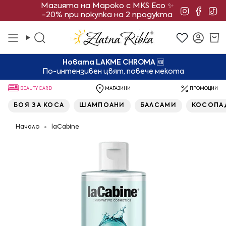
Преминете
Магията на Мароко с MKS Eco ✨
Instagra
Face
Ti
-20% при покупка на 2 продукта
към
съдържанието
Търсене
Смет
Новата LAKME CHROMA
🆕
По-интензивен цвят, повече мекота
BEAUTY CARD
МАГАЗИНИ
ПРОМОЦИИ
БОЯ ЗА КОСА
ШАМПОАНИ
БАЛСАМИ
КОСОПА
Начало
laCabine