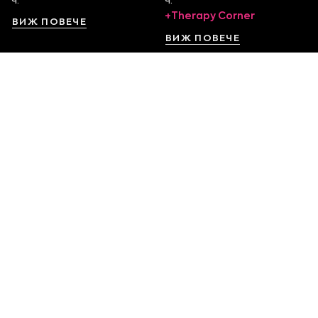
ч.
ч.
+Therapy Corner
ВИЖ ПОВЕЧЕ
ВИЖ ПОВЕЧЕ
София Serdika Center
София The Mall
Ниво -1, бул. Ситняково 48
Етаж 1, бул. Цариградско
0878 395 899
шосе 115
Пон. - Нед. от 10:00 – 22:00
0879 551 107
ч.
Пон. - Нед. от 10:00 – 22:00
ч.
ВИЖ ПОВЕЧЕ
ВИЖ ПОВЕЧЕ
София Ring Mall
София Mall of Sofia
Ниво 1, Околовръстен
Етаж 1, бул. Ал.
път 214
Стамболийски 101
0879 632 901
0884 163 432