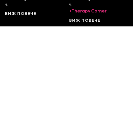
ч.
ч.
+Therapy Corner
ВИЖ ПОВЕЧЕ
ВИЖ ПОВЕЧЕ
София Serdika Center
София The Mall
Ниво -1, бул. Ситняково 48
Етаж 1, бул. Цариградско
0878 395 899
шосе 115
Пон. - Нед. от 10:00 – 22:00
0879 551 107
ч.
Пон. - Нед. от 10:00 – 22:00
ч.
ВИЖ ПОВЕЧЕ
ВИЖ ПОВЕЧЕ
София Ring Mall
София Mall of Sofia
Ниво 1, Околовръстен
Етаж 1, бул. Ал.
път 214
Стамболийски 101
0879 632 901
0884 163 432