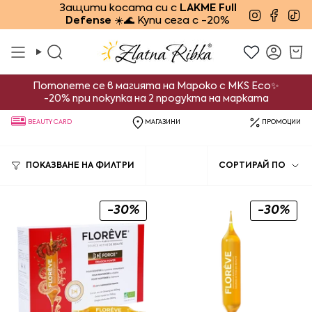
Преминете
Защити косата си с
LAKME Full
Instagra
Face
Ti
Defense
☀️🌊 Купи сега с -20%
към
съдържанието
Търсене
Смет
Потопете се в магията на Мароко с MKS Eco✨
-20% при покупка на 2 продукта на марката
BEAUTY CARD
МАГАЗИНИ
ПРОМОЦИИ
Сорти
ПОКАЗВАНЕ НА ФИЛТРИ
СОРТИРАЙ ПО
по
-30%
-30%