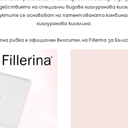
а действието на специални видове хиалуронова ки
родуктите се основават на патентованата комбина
хиалуронова киселина.
на рибка е официален вносител на Fillerina за Бълг