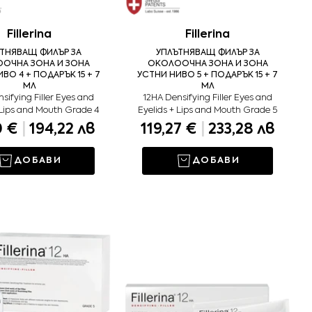
Fillerina
Fillerina
ТНЯВАЩ ФИЛЪР ЗА
УПЛЪТНЯВАЩ ФИЛЪР ЗА
ОЧНА ЗОНА И ЗОНА
ОКОЛООЧНА ЗОНА И ЗОНА
ВО 4 + ПОДАРЪК 15 + 7
УСТНИ НИВО 5 + ПОДАРЪК 15 + 7
МЛ
МЛ
sifying Filler Eyes and
12HA Densifying Filler Eyes and
 Lips and Mouth Grade 4
Eyelids + Lips and Mouth Grade 5
0 €
|
194,22 лв
119,27 €
|
233,28 лв
ДОБАВИ
ДОБАВИ