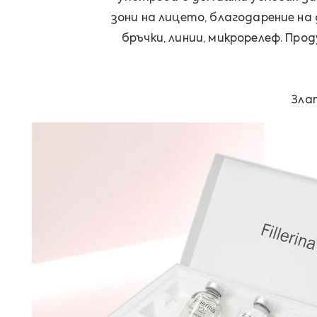
зони на лицето, благодарение н
бръчки, линии, микрорелеф. П
Злат