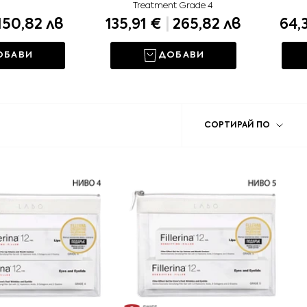
Treatment Grade 4
150,82 лв
135,91 €
|
265,82 лв
64,
ОБАВИ
ДОБАВИ
Сорти
СОРТИРАЙ ПО
по