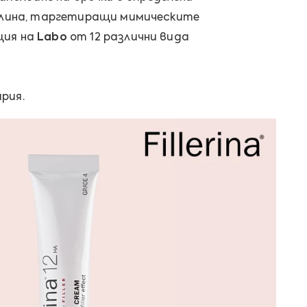
селина, таргетиращи мимическите
ция на
Labo
от 12 различни вида
ария.