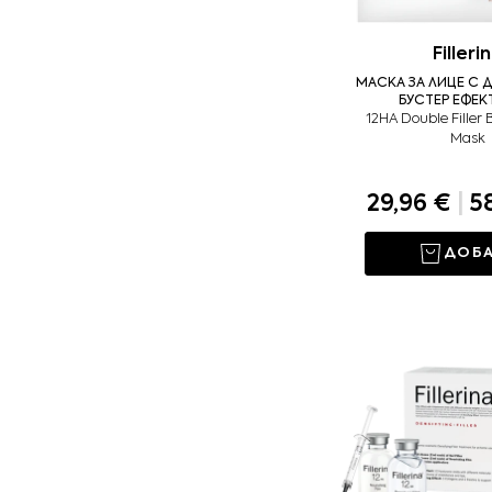
Filleri
МАСКА ЗА ЛИЦЕ С 
БУСТЕР ЕФЕКТ
12HA Double Filler 
Mask
29,96 €
|
58
ДОБ