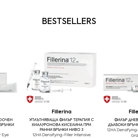
BESTSELLERS
Fillerina
Fill
ЛООЧЕН
УПЛЪТНЯВАЩА ФИЛЪР ТЕРАПИЯ С
ФИЛЪР ДНЕВ
БРЪЧКИ
ХИАЛУРОНОВА КИСЕЛИНА ПРИ
ДЪЛБОКИ БРЪЧК
РАННИ БРЪЧКИ НИВО 3
12HA Densifying
r Eye
12HA Densifying-Filler Intensive
Gra