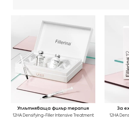
Уплътняваща филър терапия
За е
12HA Densifying-Filler Intensive Treatment
12HA Densi