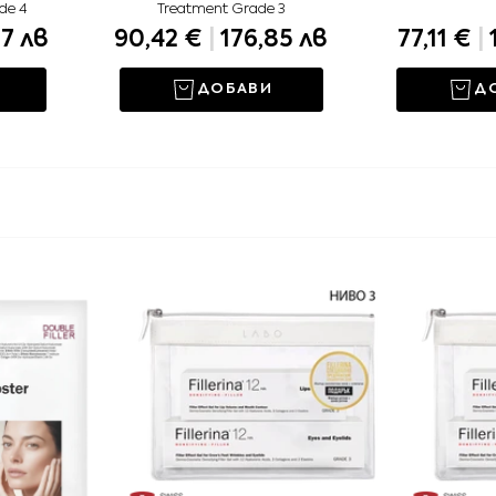
de 4
Treatment Grade 3
27 лв
90,42 €
|
176,85 лв
77,11 €
|
ДОБАВИ
Д