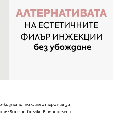
о-козметична филър терапия за
апълване на бръчки в определени