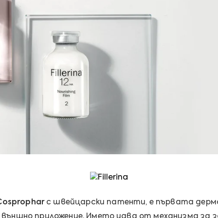
Cosprophar
с швейцарски патенти, е първата дерм
външно приложение. Името идва от механизма за з