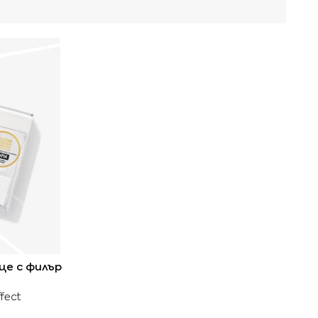
це с филър
ffect