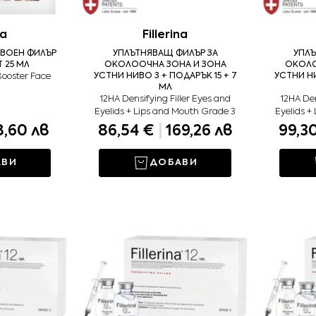
na
Fillerina
ДВОЕН ФИЛЪР
УПЛЪТНЯВАЩ ФИЛЪР ЗА
УПЛЪ
 25 МЛ
ОКОЛООЧНА ЗОНА И ЗОНА
ОКОЛО
Booster Face
УСТНИ НИВО 3 + ПОДАРЪК 15 + 7
УСТНИ НИ
МЛ
12HA Densifying Filler Eyes and
12HA Den
Eyelids + Lips and Mouth Grade 3
Eyelids +
,60 лв
86,54 €
|
169,26 лв
99,3
АВИ
ДОБАВИ