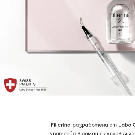
Fillerina
, разработена от
Labo 
употреба в домашни условия за 