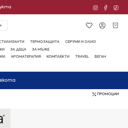
дукта
Instagram
Facebo
Tik
Сметка
СТИЛИЗАНТИ
ТЕРМОЗАЩИТА
СЕРУМИ И ОЛИО
КИ
ЗА ДЕЦА
ЗА МЪЖЕ
ВКИ
АРОМАТЕРАПИЯ
КОМПЛЕКТИ
TRAVEL
ВЕГАН
мекота
ПРОМОЦИИ