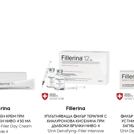
erina
Fillerina
ЕН КРЕМ ПРИ
УПЛЪТНЯВАЩА ФИЛЪР ТЕРАПИЯ С
ФИЛЪР
И НИВО 4 50 МЛ
ХИАЛУРОНОВА КИСЕЛИНА ПРИ
УСТНИ
-Filler Day Cream
ДЪЛБОКИ БРЪЧКИ НИВО 4
ЗАГУБ
12HA Densifying-Filler Intensive
12HA De
de 4