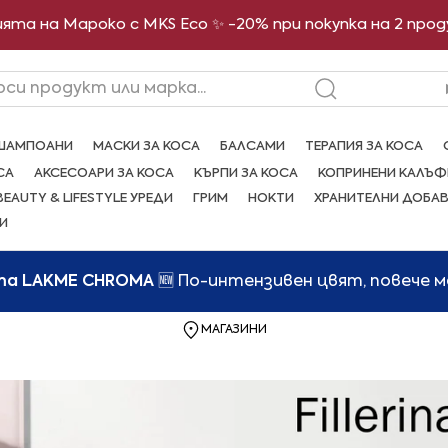
ята на Мароко с MKS Eco ✨ -20% при покупка на 2 про
рси продукт или марка...
ШАМПОАНИ
МАСКИ ЗА КОСА
БАЛСАМИ
ТЕРАПИЯ ЗА КОСА
СА
АКСЕСОАРИ ЗА КОСА
КЪРПИ ЗА КОСА
КОПРИНЕНИ КАЛЪФ
BEAUTY & LIFESTYLE УРЕДИ
ГРИМ
НОКТИ
ХРАНИТЕЛНИ ДОБА
И
та LAKME CHROMA
🆕 По-интензивен цвят, повече 
МАГАЗИНИ