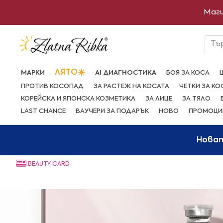
Преминете
Маги
към
съдържанието
Тъ
ЛЯТО☀️
МАРКИ
AI ДИАГНОСТИКА
БОЯ ЗА КОСА
ПРОТИВ КОСОПАД
ЗА РАСТЕЖ НА КОСАТА
ЧЕТКИ ЗА КО
КОРЕЙСКА И ЯПОНСКА КОЗМЕТИКА
ЗА ЛИЦЕ
ЗА ТЯЛО
LAST CHANCE
ВАУЧЕРИ ЗА ПОДАРЪК
НОВО
ПРОМОЦИ
Нова
BEAUTY CARD