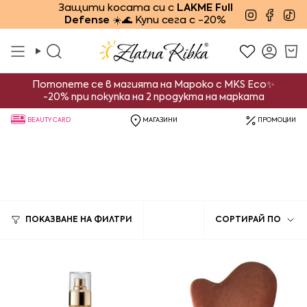
Преминете
Защити косата си с
LAKME Full
Instagra
Face
Ti
Defense
☀️🌊 Купи сега с -20%
към
съдържанието
Търсене
Смет
Потопете се в магията на Мароко с MKS Eco✨
-20% при покупка на 2 продукта на марката
BEAUTY CARD
МАГАЗИНИ
ПРОМОЦИИ
Сорти
ПОКАЗВАНЕ НА ФИЛТРИ
СОРТИРАЙ ПО
по