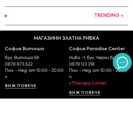
TRENDING
МАГАЗИНИ ЗЛАТНА РИБКА
София Витоша
София Paradise Center
бул. Витоша 58
Ниво -1, бул. Черни връх 100
0878 873 622
0878 123 318
Пон. - Нед. от 10:00 - 20:00
Пон. - Нед. от 10:00 - 22:00
ч.
ч.
+Therapy Corner
ВИЖ ПОВЕЧЕ
ВИЖ ПОВЕЧЕ
София Serdika Center
София The Mall
Ниво -1, бул. Ситняково 48
Етаж 1, бул. Цариградско
0878 395 899
шосе 115