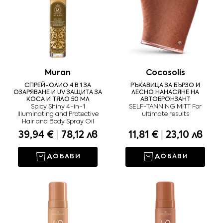
Muran
Cocosolis
СПРЕЙ-ОЛИО 4 В 1 ЗА
РЪКАВИЦА ЗА БЪРЗО И
ОЗАРЯВАНЕ И UV ЗАЩИТА ЗА
ЛЕСНО НАНАСЯНЕ НА
КОСА И ТЯЛО 50 МЛ
АВТОБРОНЗАНТ
Spicy Shiny 4-in-1
SELF-TANNING MITT For
Illuminating and Protective
ultimate results
Hair and Body Spray Oil
39,94 €
|
78,12 лв
11,81 €
|
23,10 лв
ДОБАВИ
ДОБАВИ