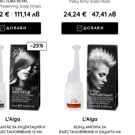
РАСТЕЖА 85 МЛ
Flaky Itchy Scalp Mask
Preserving Scalp Drops
82 €
|
111,14 лв
24,24 €
|
47,41 лв
ДОБАВИ
ДОБАВИ
-25%
L'Alga
L'Alga
АЛГАЕ ЗА ХИДРАТАЦИЯ И
БОНД АМПУЛА ЗА
ЪЗСТАНОВЯВАНЕ 12 МЛ
ВЪЗСТАНОВЯВАНЕ И ЗАЩИТА НА