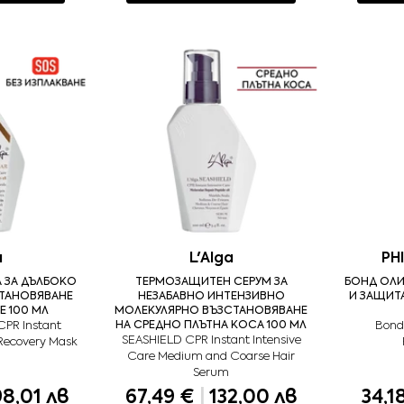
a
L'Alga
PH
 ЗА ДЪЛБОКО
ТЕРМОЗАЩИТЕН СЕРУМ ЗА
БОНД ОЛИ
СТАНОВЯВАНЕ
НЕЗАБАВНО ИНТЕНЗИВНО
И ЗАЩИТА
Е 100 МЛ
МОЛЕКУЛЯРНО ВЪЗСТАНОВЯВАНЕ
PR Instant
НА СРЕДНО ПЛЪТНА КОСА 100 МЛ
Bond 
SEASHIELD CPR Instant Intensive
 Recovery Mask
Care Medium and Coarse Hair
Serum
8,01 лв
67,49 €
|
132,00 лв
34,1