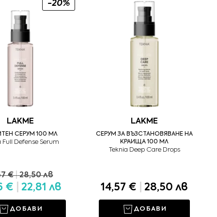
-20%
LAKME
LAKME
ТЕН СЕРУМ 100 МЛ
СЕРУМ ЗА ВЪЗСТАНОВЯВАНЕ НА
a Full Defense Serum
КРАИЩА 100 МЛ
Teknia Deep Care Drops
57 €
|
28,50 лв
66 €
|
22,81 лв
14,57 €
|
28,50 лв
ДОБАВИ
ДОБАВИ