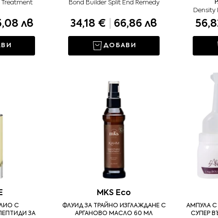
n Treatment
Bond Builder Split End Remedy
Density 
,08 лв
34,18 €
|
66,86 лв
56,
АВИ
ДОБАВИ
E
MKS Eco
ЛИО С
ФЛУИД ЗА ТРАЙНО ИЗГЛАЖДАНЕ С
АМПУЛА С 
ЕПТИДИ ЗА
АРГАНОВО МАСЛО 60 МЛ
СУПЕР В