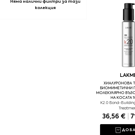
Няма налични филтри за тази
колекция
LAKM
ХИАЛУРОНОВА Т
БИОМИМЕТИЧНИ П
МОЛЕКУЛЯРНО ВЪЗ
НА КОСАТА 
K2.0 Bond-Buildin
Treatme
36,56 €
|
7
ДОБ