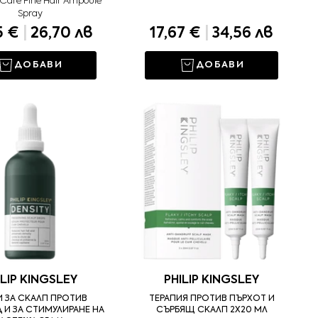
 Care Fine Hair Ampoule
Spray
5 €
|
26,70 лв
17,67 €
|
34,56 лв
ДОБАВИ
ДОБАВИ
ILIP KINGSLEY
PHILIP KINGSLEY
 ЗА СКАЛП ПРОТИВ
ТЕРАПИЯ ПРОТИВ ПЪРХОТ И
И ЗА СТИМУЛИРАНЕ НА
СЪРБЯЩ СКАЛП 2X20 МЛ