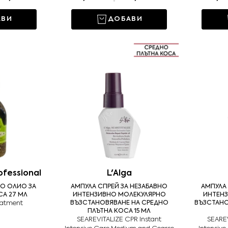
АВИ
ДОБАВИ
fessional
L'Alga
О ОЛИО ЗА
AМПУЛА СПРЕЙ ЗА НЕЗАБАВНО
АМПУЛА
СА 27 МЛ
ИНТЕНЗИВНО МОЛЕКУЛЯРНО
ИНТЕН
reatment
ВЪЗСТАНОВЯВАНЕ НА СРЕДНО
ВЪЗСТАНО
ПЛЪТНА КОСА 15 МЛ
SEAREVITALIZE CPR Instant
SEAREV