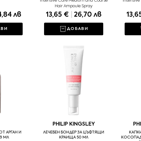
Intensive Care Medium and Coarse
Intensive
Hair Ampoule Spray
,84 лв
13,65 €
|
26,70 лв
13,6
АВИ
ДОБАВИ
PHILIP KINGSLEY
PH
ОТ АРГАН И
ЛЕЧЕБЕН БОНДЕР ЗА ЦЪФТЯЩИ
КАПКИ
9 МЛ
КРАИЩА 50 МЛ
КОСОПАД 