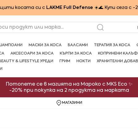
щити косата си с
LAKME Full Defense
☀️🌊 Купи сега с -
рси продукт или марка...
ШАМПОАНИ
МАСКИ ЗА КОСА
БАЛСАМИ
ТЕРАПИЯ ЗА КОСА
СА
АКСЕСОАРИ ЗА КОСА
КЪРПИ ЗА КОСА
КОПРИНЕНИ КАЛЪФ
BEAUTY & LIFESTYLE УРЕДИ
ГРИМ
НОКТИ
ХРАНИТЕЛНИ ДОБА
И
Потопете се в магията на Мароко с MKS Eco ✨
-20% при покупка на 2 продукта на марката
МАГАЗИНИ