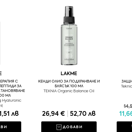
E
LAKME
ЕРАПИЯ С
КЕНДИ ОЛИО ЗА ПОДХРАНВАНЕ И
ЗАЩИ
ЕПТИДИ ЗА
БЛЯСЪК 100 МЛ
Tekni
СТАНОВЯВАНЕ
TEKNIA Organic Balance Oil
100 МЛ
g Hyaluronic
nt
14,
1,51 лв
26,94 €
|
52,70 лв
11,
АВИ
ДОБАВИ