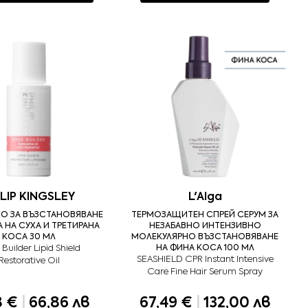
ILIP KINGSLEY
L'Alga
О ЗА ВЪЗСТАНОВЯВАНЕ
ТЕРМОЗАЩИТЕН СПРЕЙ СЕРУМ ЗА
 НА СУХА И ТРЕТИРАНА
НЕЗАБАВНО ИНТЕНЗИВНО
КОСА 30 МЛ
МОЛЕКУЛЯРНО ВЪЗСТАНОВЯВАНЕ
Builder Lipid Shield
НА ФИНА КОСА 100 МЛ
SEASHIELD CPR Instant Intensive
Restorative Oil
Care Fine Hair Serum Spray
8 €
|
66,86 лв
67,49 €
|
132,00 лв