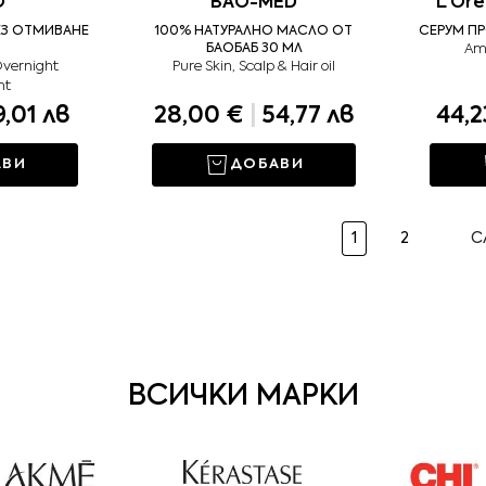
O
BAO-MED
L'Oré
ЕЗ ОТМИВАНЕ
100% НАТУРАЛНО МАСЛО ОТ
СЕРУМ П
БАОБАБ 30 МЛ
Ami
vernight
Pure Skin, Scalp & Hair oil
nt
,01 лв
28,00 €
|
54,77 лв
44,2
АВИ
ДОБАВИ
1
2
С
ВСИЧКИ МАРКИ