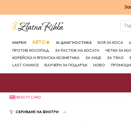
Преминете
За
към
съдържанието
Тъ
ЛЯТО☀️
МАРКИ
AI ДИАГНОСТИКА
БОЯ ЗА КОСА
ПРОТИВ КОСОПАД
ЗА РАСТЕЖ НА КОСАТА
ЧЕТКИ ЗА КО
КОРЕЙСКА И ЯПОНСКА КОЗМЕТИКА
ЗА ЛИЦЕ
ЗА ТЯЛО
LAST CHANCE
ВАУЧЕРИ ЗА ПОДАРЪК
НОВО
ПРОМОЦИ
BEAUTY CARD
СКРИВАНЕ НА ФИЛТРИ