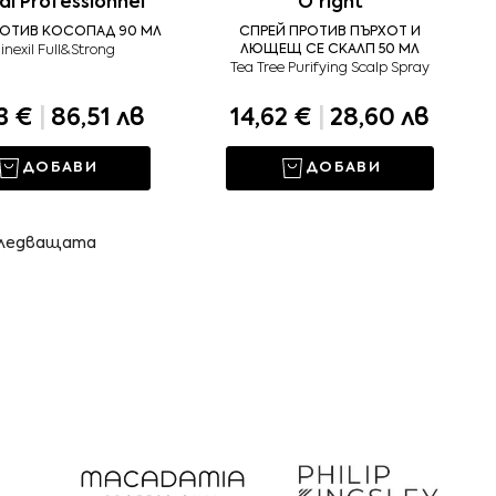
al Professionnel
O'right
РОТИВ КОСОПАД 90 МЛ
СПРЕЙ ПРОТИВ ПЪРХОТ И
nexil Full&Strоng
ЛЮЩЕЩ СЕ СКАЛП 50 МЛ
Tea Tree Purifying Scalp Spray
3 €
|
86,51 лв
14,62 €
|
28,60 лв
ДОБАВИ
ДОБАВИ
ледващата