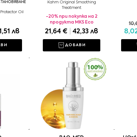
СТАНОВЯВАНЕ
Kahm Original Smoothing
Treatment
Protector Оil
-20% при покупка на 2
продукта MKS Eco
10,
1,51 лв
21,64 €
|
42,33 лв
8,0
АВИ
ДОБАВИ