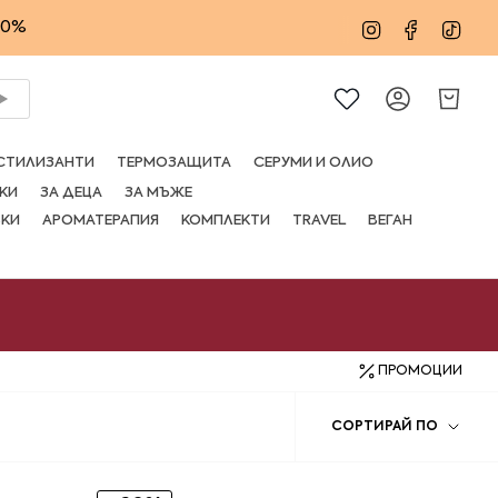
20%
Instagram
Facebo
Tik
Сметка
СТИЛИЗАНТИ
ТЕРМОЗАЩИТА
СЕРУМИ И ОЛИО
КИ
ЗА ДЕЦА
ЗА МЪЖЕ
ВКИ
АРОМАТЕРАПИЯ
КОМПЛЕКТИ
TRAVEL
ВЕГАН
ПРОМОЦИИ
Сорти
СОРТИРАЙ ПО
по