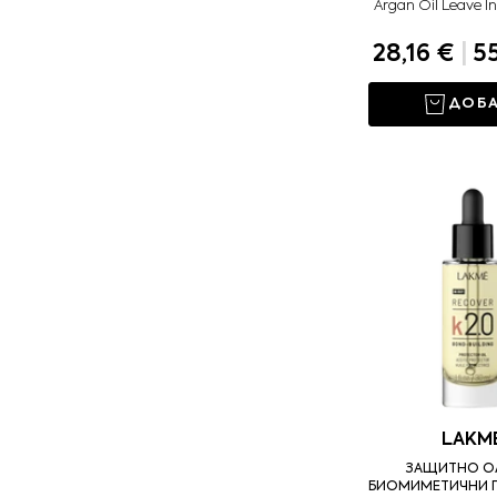
Argan Oil Leave I
28,16 €
|
55
ДОБ
LAKM
ЗАЩИТНО О
БИОМИМЕТИЧНИ П