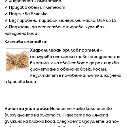
✓
Хидратира и омекотява
✓
Придава обем и плътност
✓
Подсилва блясъка
✓
Без парабени, парафин, минерални масла, DEA и SLS
✓
Подходящ за естествено къдрава, чуплива и
накъдрена коса
Ключови съставки:
Хидролизиран оризов протеин
-
осигурява оптимални нива на хидратация
в косъма. Има свойството да разширява
диаметрално обема на всеки косъм.
Резултатът е по-обемна, плътна, жизнена
и красива коса.
Начин на употреба:
Нанесете малко количество
върху дланта на ръката си. Нанесете по цялата
дължина на влажна коса, след което изсушете. За по-