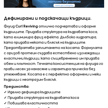
Дефинирани и подскачащи къдрици.
Флуид
Curl Reviving
отлично подчертава и оформя
къдриците. Придава структура на къдравата коса,
като елиминира фриз ефекта. Дълбоко хидратира,
като придава мекота и блясък на къдриците.
Предотвратява заплитането на косата. Формулата
с оризов протеин създава естествено изглеждащи
еластични къдрици, като същевременно им придава
обем и плътност. Течната консистенция на флуида го
прави лесен за нанасяне и гарантира прическа без
утежняване. Косата е с перфектно оформени и меки
къдрици с неотразим блясък.
Предимства:
✓
Иделно дефинира къдриците
✓
Придава структура на къдравата коса
✓
Повишава еластичността