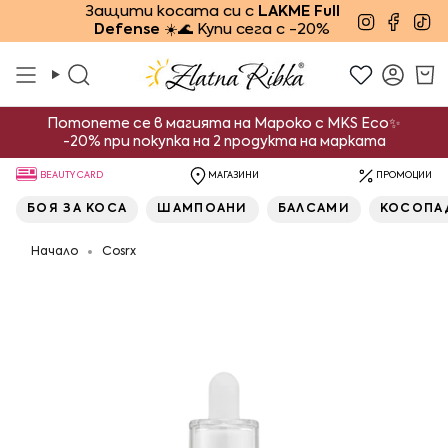
Преминете
Защити косата си с
LAKME Full
Instagra
Face
Ti
Defense
☀️🌊 Купи сега с -20%
към
съдържанието
Търсене
Смет
Потопете се в магията на Мароко с MKS Eco✨
-20% при покупка на 2 продукта на марката
BEAUTY CARD
МАГАЗИНИ
ПРОМОЦИИ
БОЯ ЗА КОСА
ШАМПОАНИ
БАЛСАМИ
КОСОПА
Начало
Cosrx