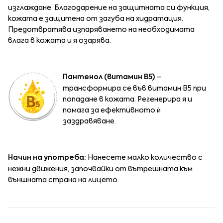
изглаждане. Благодарение на защитната си функция,
кожата е защитена от загуба на хидратация.
Предотвратява изпаряването на необходимата
влага в кожата и я озарява.
Пантенол (витамин B5)
–
трансформира се във витамин B5 при
попадане в кожата. Регенерира я и
помага за ефективното ѝ
заздравяване.
Начин на употреба:
Нанесете малко количество с
нежни движения, започвайки от вътрешната към
външната страна на лицето.