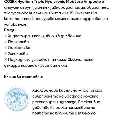
COSRX Hydrium Triple Hyaluronic Moisture Ampoule
е
ампулен серум за интензивна хидратация, обогатен с
хиалуронова киселина и витамин B5. Омекотява
кожата, като ѝ осигурява моментално подхранване и
успокоение.
Ползи:
✓
Хидратира интензивно и в дълбочина
✓
Подхранва
✓
Омекотява
✓
Успокоява
✓
Подходяща за всеки тип кожа, включително
дехидратирана и чувствителна
Ключови съставки:
Хиалуронова киселина
– подпомага
свързването на водата с кожата,
регенерира и изглажда. Ефективно
действа в посока намаляване на
появата на бръчките и тяхното