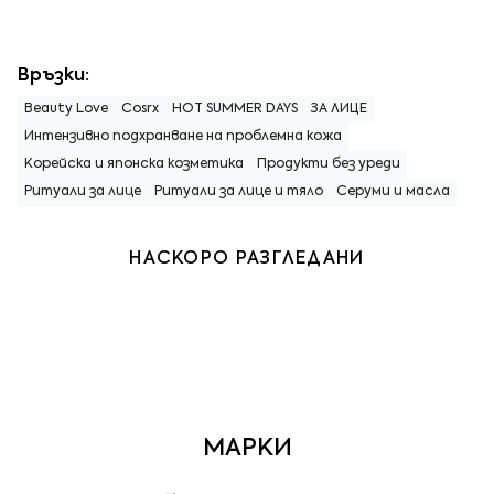
Връзки:
Beauty Love
Cosrx
HOT SUMMER DAYS
ЗА ЛИЦЕ
Интензивно подхранване на проблемна кожа
Корейска и японска козметика
Продукти без уреди
Ритуали за лице
Ритуали за лице и тяло
Серуми и масла
НАСКОРО РАЗГЛЕДАНИ
МАРКИ