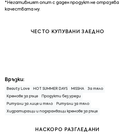
*Негативният опит с даден продукт не отразява
качествата му.
ЧЕСТО КУПУВАНИ ЗАЕДНО
Връзки:
Beauty Love
HOT SUMMER DAYS
MISSHA
За тяло
Кремове за ръце
Продукти без уреди
Ритуали за лице и тяло
Ритуали за тяло
Хидратиращи и подхранващи кремове за ръце
НАСКОРО РАЗГЛЕДАНИ