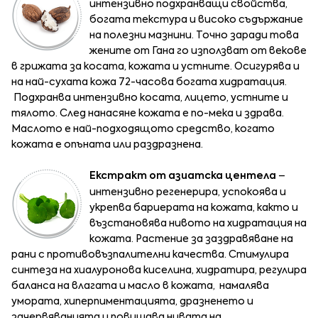
интензивно подхранващи свойства,
богата текстура и високо съдържание
на полезни мазнини. Точно заради това
жените от Гана го използват от векове
в грижата за косата, кожата и устните. Осигурява и
на най-сухата кожа 72-часова богата хидратация.
Подхранва интензивно косата, лицето, устните и
тялото. След нанасяне кожата е по-мека и здрава.
Маслото е най-подходящото средство, когато
кожата е опъната или раздразнена.
Екстракт от азиатска центела
–
интензивно регенерира, успокоява и
укрепва бариерата на кожата, както и
възстановява нивото на хидратация на
кожата. Растение за заздравяване на
рани с противовъзпалителни качества. Стимулира
синтеза на хиалуронова киселина, хидратира, регулира
баланса на влагата и масло в кожата, намалява
умората, хиперпиментацията, дразненето и
зачервяванията и повишава нивата на