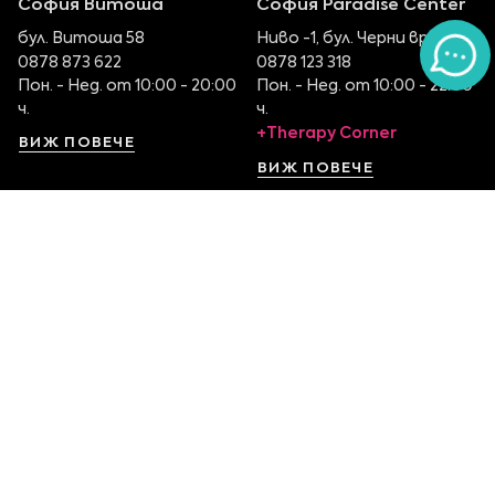
София Витоша
София Paradise Center
бул. Витоша 58
Ниво -1, бул. Черни връх 100
0878 873 622
0878 123 318
Пон. - Нед. от 10:00 - 20:00
Пон. - Нед. от 10:00 - 22:00
ч.
ч.
+Therapy Corner
ВИЖ ПОВЕЧЕ
ВИЖ ПОВЕЧЕ
София Serdika Center
София The Mall
Ниво -1, бул. Ситняково 48
Етаж 1, бул. Цариградско
0878 395 899
шосе 115
Пон. - Нед. от 10:00 – 22:00
0879 551 107
ч.
Пон. - Нед. от 10:00 – 22:00
ч.
ВИЖ ПОВЕЧЕ
ВИЖ ПОВЕЧЕ