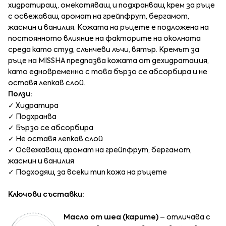
хидратиращ, омекотяващ и подхранващ крем за ръце
с освежаващ аромат на грейпфрут, бергамот,
жасмин и ванилия. Кожата на ръцете е подложена на
постоянното влияние на факторите на околната
среда като студ, слънчеви лъчи, вятър. Кремът за
ръце на MISSHA предпазва кожата от дехидратация,
като едновременно с това бързо се абсорбира и не
оставя лепкав слой.
Ползи:
✓ Хидратира
✓ Подхранва
✓ Бързо се абсорбира
✓ Не оставя лепкав слой
✓ Освежаващ аромат на грейпфрут, бергамот,
жасмин и ванилия
✓ Подходящ за всеки тип кожа на ръцете
Ключови съставки:
Масло от шеа (карите)
– отличава с