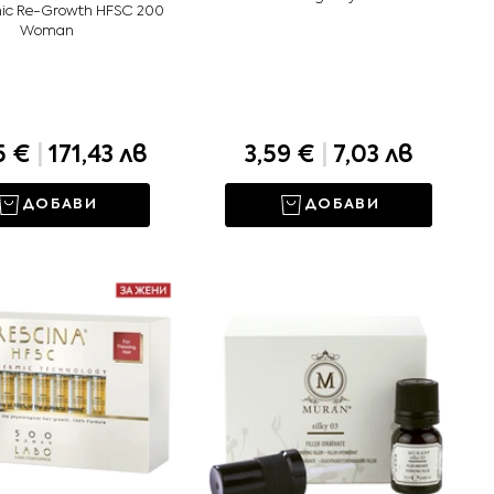
ic Re-Growth HFSC 200
Woman
5 €
|
171,43 лв
3,59 €
|
7,03 лв
ДОБАВИ
ДОБАВИ