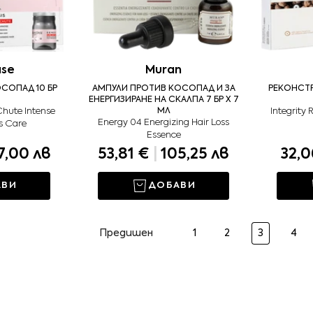
ase
Muran
СОПАД 10 БР
АМПУЛИ ПРОТИВ КОСОПАД И ЗА
РЕКОНСТР
ЕНЕРГИЗИРАНЕ НА СКАЛПА 7 БР X 7
Chute Intense
МЛ
Integrity 
Energy 04 Energizing Hair Loss
s Care
Essence
7,00 лв
53,81 €
|
105,25 лв
32,
АВИ
ДОБАВИ
Предишен
1
2
3
4