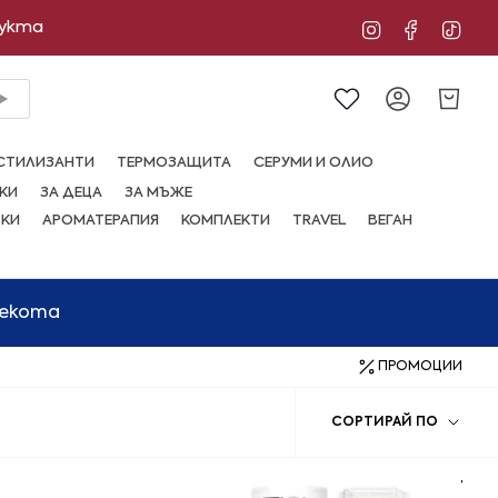
дукта
Instagram
Facebo
Tik
Сметка
СТИЛИЗАНТИ
ТЕРМОЗАЩИТА
СЕРУМИ И ОЛИО
КИ
ЗА ДЕЦА
ЗА МЪЖЕ
ВКИ
АРОМАТЕРАПИЯ
КОМПЛЕКТИ
TRAVEL
ВЕГАН
мекота
ПРОМОЦИИ
Сорти
СОРТИРАЙ ПО
по