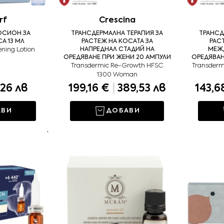
rf
Crescina
ОСИОН ЗА
ТРАНСДЕРМАЛНА ТЕРАПИЯ ЗА
ТРАНСД
А 13 МЛ
РАСТЕЖ НА КОСАТА ЗА
РАС
ening Lotion
НАПРЕДНАЛ СТАДИЙ НА
МЕЖ
ОРЕДЯВАНЕ ПРИ ЖЕНИ 20 АМПУЛИ
ОРЕДЯВАН
Transdermic Re-Growth HFSC
Transderm
1300 Woman
26 лв
199,16 €
|
389,53 лв
143,6
АВИ
ДОБАВИ