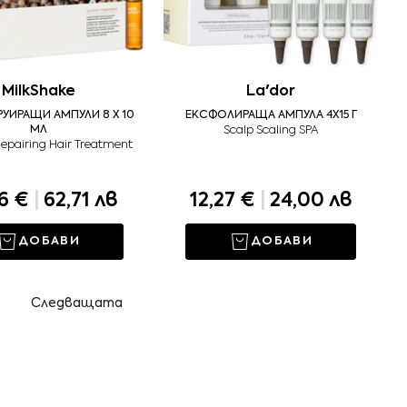
MilkShake
La'dor
УИРАЩИ АМПУЛИ 8 Х 10
ЕКСФОЛИРАЩА АМПУЛА 4Х15 Г
МЛ
Scalp Scaling SPA
Repairing Hair Treatment
06 €
|
62,71 лв
12,27 €
|
24,00 лв
ДОБАВИ
ДОБАВИ
Следващата