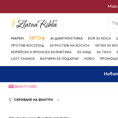
Преминете
Маги
към
съдържанието
Тъ
ЛЯТО☀️
МАРКИ
AI ДИАГНОСТИКА
БОЯ ЗА КОСА
ПРОТИВ КОСОПАД
ЗА РАСТЕЖ НА КОСАТА
ЧЕТКИ ЗА КО
КОРЕЙСКА И ЯПОНСКА КОЗМЕТИКА
ЗА ЛИЦЕ
ЗА ТЯЛО
LAST CHANCE
ВАУЧЕРИ ЗА ПОДАРЪК
НОВО
ПРОМОЦИ
Нова
BEAUTY CARD
СКРИВАНЕ НА ФИЛТРИ