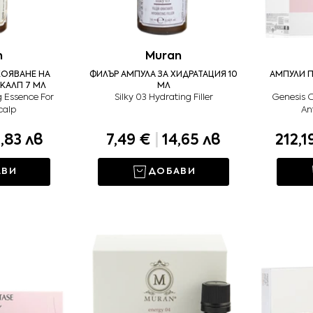
n
Muran
КОЯВАНЕ НА
ФИЛЪР АМПУЛА ЗА ХИДРАТАЦИЯ 10
АМПУЛИ П
КАЛП 7 МЛ
МЛ
g Essence For
Silky 03 Hydrating Filler
Genesis C
calp
An
,83 лв
7,49 €
|
14,65 лв
212,1
АВИ
ДОБАВИ