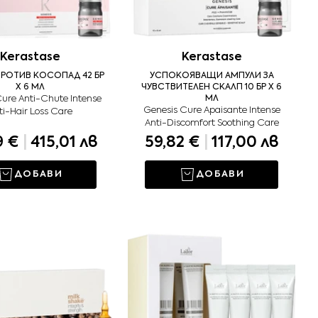
Kerastase
Kerastase
РОТИВ КОСОПАД 42 БР
УСПОКОЯВАЩИ АМПУЛИ ЗА
X 6 МЛ
ЧУВСТВИТЕЛЕН СКАЛП 10 БР X 6
ure Anti-Chute Intense
МЛ
Genesis Cure Apaisante Intense
ti-Hair Loss Care
Anti-Discomfort Soothing Care
9 €
|
415,01 лв
59,82 €
|
117,00 лв
ДОБАВИ
ДОБАВИ