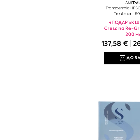
АМПУЛ
Transdermic HFS
Treatment 5
+ПОДАРЪК Ш
Crescina Re-G
200 м
137,58 €
|
26
ДОБ