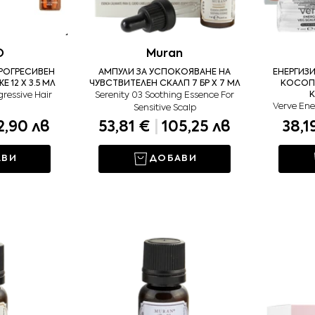
O
Muran
РОГРЕСИВЕН
АМПУЛИ ЗА УСПОКОЯВАНЕ НА
ЕНЕРГИЗ
12 Х 3.5 МЛ
ЧУВСТВИТЕЛЕН СКАЛП 7 БР X 7 МЛ
КОСОПА
ressive Hair
Serenity 03 Soothing Essence For
К
Verve Ene
Sensitive Scalp
2,90 лв
53,81 €
|
105,25 лв
38,1
АВИ
ДОБАВИ