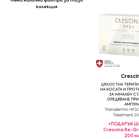
Няма налични филтри за тази
колекция
Cresci
ЦЯЛОСТНА ТЕРАПИ
НА КОСАТА И ПРО
ЗА НАЧАЛЕН С
ОРЕДЯВАНЕ ПРИ
АМПУЛ
Transdermic HFS
Treatment 2
+ПОДАРЪК Ш
Crescina Re-G
200 м