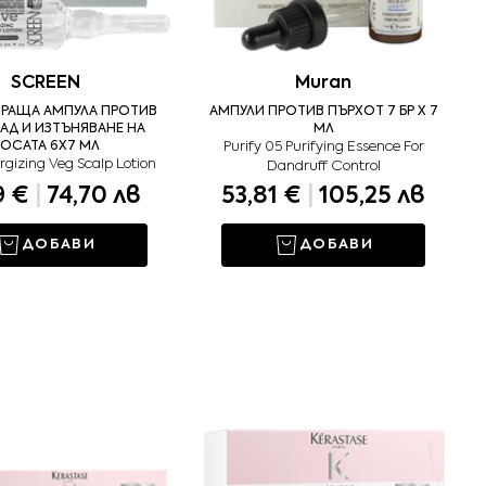
SCREEN
Muran
ИРАЩА АМПУЛА ПРОТИВ
АМПУЛИ ПРОТИВ ПЪРХОТ 7 БР X 7
Д И ИЗТЪНЯВАНЕ НА
МЛ
ОСАТА 6Х7 МЛ
Purify 05 Purifying Essence For
rgizing Veg Scalp Lotion
Dandruff Control
9 €
|
74,70 лв
53,81 €
|
105,25 лв
ДОБАВИ
ДОБАВИ