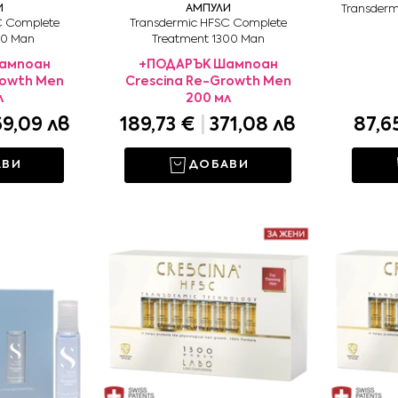
И
АМПУЛИ
Transderm
C Complete
Transdermic HFSC Complete
00 Man
Treatment 1300 Man
ампоан
+ПОДАРЪК Шампоан
rowth Men
Crescina Re-Growth Men
л
200 мл
9,09 лв
189,73 €
|
371,08 лв
87,6
АВИ
ДОБАВИ