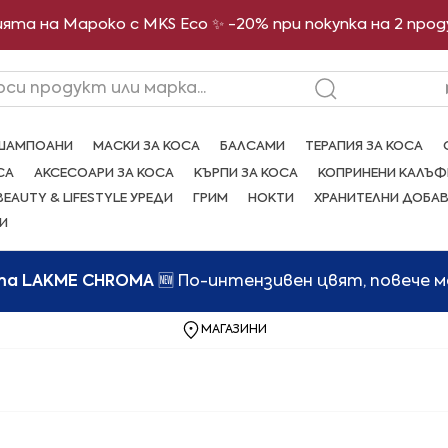
ята на Мароко с MKS Eco ✨ -20% при покупка на 2 про
рси продукт или марка...
ШАМПОАНИ
МАСКИ ЗА КОСА
БАЛСАМИ
ТЕРАПИЯ ЗА КОСА
СА
АКСЕСОАРИ ЗА КОСА
КЪРПИ ЗА КОСА
КОПРИНЕНИ КАЛЪФ
BEAUTY & LIFESTYLE УРЕДИ
ГРИМ
НОКТИ
ХРАНИТЕЛНИ ДОБА
И
та LAKME CHROMA
🆕 По-интензивен цвят, повече 
МАГАЗИНИ