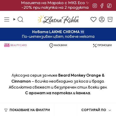
Преминете
Магията на Мароко с MKS Eco ✨
Instagra
Face
Ti
-20% при покупка на 2 продукта
към
съдържанието
Търсене
Смет
Новата LAKME CHROMA
🆕
По-интензивен цвят, повече мекота
BEAUTY CARD
МАГАЗИНИ
ПРОМОЦИИ
Луксозна серия за мъже
Beard Monkey Orange &
Cinnamon
– всичко необходимо за коса и брада.
Абсолютна свежест и безупречен стил всеки ден.
С аромат на портокал и канела.
Сорти
ПОКАЗВАНЕ НА ФИЛТРИ
СОРТИРАЙ ПО