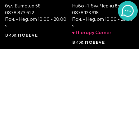
бул. Витоша 58
Ниво -1, бул. Черни връх 100
0878 873 622
0878 123 318
Пон. - Нед. от 10:00 - 20:00
Пон. - Нед. от 10:00 - 22:00
ч.
ч.
+Therapy Corner
ВИЖ ПОВЕЧЕ
ВИЖ ПОВЕЧЕ
София Serdika Center
София The Mall
Ниво -1, бул. Ситняково 48
Етаж 1, бул. Цариградско
0878 395 899
шосе 115
Пон. - Нед. от 10:00 – 22:00
0879 551 107
ч.
Пон. - Нед. от 10:00 – 22:00
ч.
ВИЖ ПОВЕЧЕ
ВИЖ ПОВЕЧЕ
София Ring Mall
София Mall of Sofia