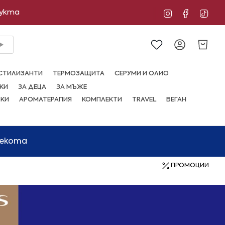
дукта
Instagram
Facebo
Tik
Сметка
СТИЛИЗАНТИ
ТЕРМОЗАЩИТА
СЕРУМИ И ОЛИО
КИ
ЗА ДЕЦА
ЗА МЪЖЕ
ВКИ
АРОМАТЕРАПИЯ
КОМПЛЕКТИ
TRAVEL
ВЕГАН
мекота
ПРОМОЦИИ