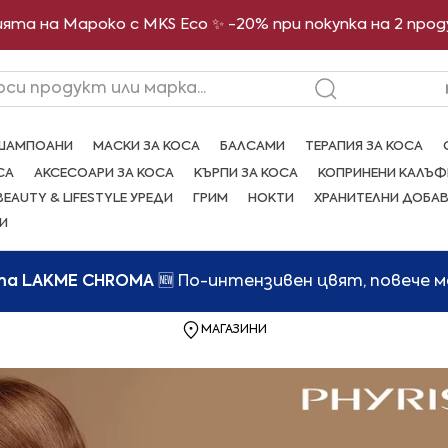
ята на Мароко с MKS Eco ✨ -20% при покупка на 2 про
рси продукт или марка...
ШАМПОАНИ
МАСКИ ЗА КОСА
БАЛСАМИ
ТЕРАПИЯ ЗА КОСА
СА
АКСЕСОАРИ ЗА КОСА
КЪРПИ ЗА КОСА
КОПРИНЕНИ КАЛЪФ
BEAUTY & LIFESTYLE УРЕДИ
ГРИМ
НОКТИ
ХРАНИТЕЛНИ ДОБА
И
та LAKME CHROMA
🆕 По-интензивен цвят, повече 
МАГАЗИНИ