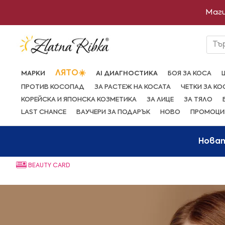
Преминете
Маги
към
съдържанието
Тъ
ЛЯТО☀️
МАРКИ
AI ДИАГНОСТИКА
БОЯ ЗА КОСА
ПРОТИВ КОСОПАД
ЗА РАСТЕЖ НА КОСАТА
ЧЕТКИ ЗА КО
КОРЕЙСКА И ЯПОНСКА КОЗМЕТИКА
ЗА ЛИЦЕ
ЗА ТЯЛО
LAST CHANCE
ВАУЧЕРИ ЗА ПОДАРЪК
НОВО
ПРОМОЦИ
Нова
BEAUTY CARD