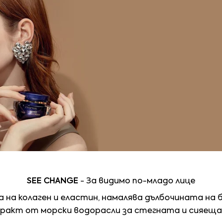
SEE CHANGE
- За видимо по-младо лице
 на колаген и еластин, намалява дълбочината на 
ракт от морски водорасли за стегната и сияеща 