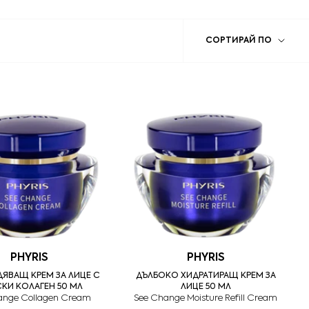
Сорти
СОРТИРАЙ ПО
по
PHYRIS
PHYRIS
ЯВАЩ КРЕМ ЗА ЛИЦЕ С
ДЪЛБОКО ХИДРАТИРАЩ КРЕМ ЗА
КИ КОЛАГЕН 50 МЛ
ЛИЦЕ 50 МЛ
ange Collagen Cream
See Change Moisture Refill Cream