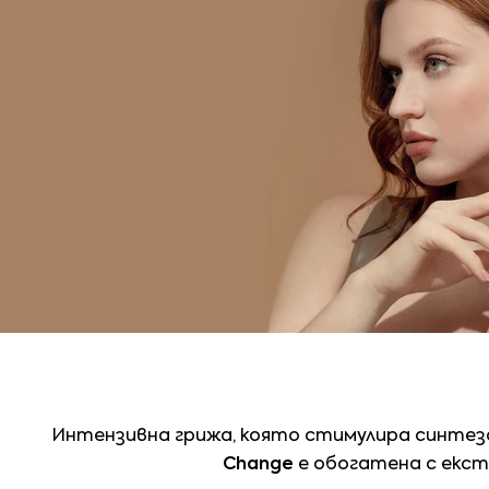
Интензивна грижа, която стимулира синтеза
Change
е обогатена с екст