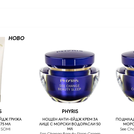
НОВО
S
PHYRIS
ЙДЖ ГРИЖА
НОЩЕН АНТИ-ЕЙДЖ КРЕМ ЗА
ПОДМЛАД
75 МЛ
ЛИЦЕ С МОРСКИ ВОДОРАСЛИ 50
МОРС
 SOMI
МЛ
See Ch