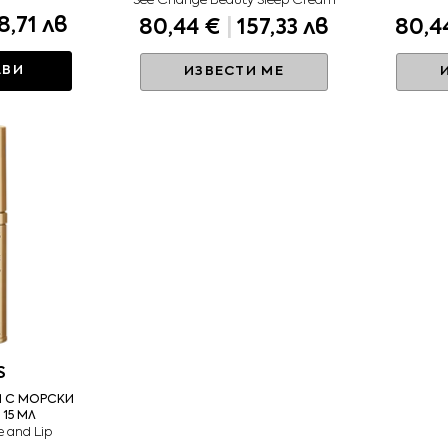
See Change Beauty Sleep Cream
8,71 лв
80,44 €
|
157,33 лв
80,4
АВИ
ИЗВЕСТИ МЕ
S
 С МОРСКИ
15 МЛ
 and Lip