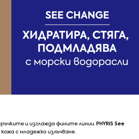
бръчките и изглажда фините линии.
PHYRIS
See
кожа с младежко излъчване.