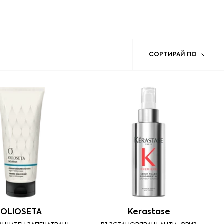
Сорти
СОРТИРАЙ ПО
по
OLIOSETA
Kerastase