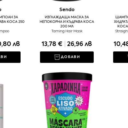
o
Sendo
МПОАН ЗА
ИЗГЛАЖДАЩА МАСКА ЗА
ШАМПО
АВА КОСА 250
НЕПОКОРНА И КЪДРАВА КОСА
ХИДРАТ
200 МЛ
КОСА
ampoo
Taming Hair Mask
Straig
,80 лв
13,78 €
|
26,96 лв
10,4
АВИ
ДОБАВИ