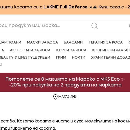
щити косата си с
LAKME Full Defense
☀️🌊 Купи сега с -
рси продукт или марка...
ШАМПОАНИ
МАСКИ ЗА КОСА
БАЛСАМИ
ТЕРАПИЯ ЗА КОСА
СА
АКСЕСОАРИ ЗА КОСА
КЪРПИ ЗА КОСА
КОПРИНЕНИ КАЛЪФ
BEAUTY & LIFESTYLE УРЕДИ
ГРИМ
НОКТИ
ХРАНИТЕЛНИ ДОБА
И
Потопете се в магията на Мароко с MKS Eco ✨
-20% при покупка на 2 продукта на марката
МАГАЗИНИ
ество. Когато косата е чиста и суха, молекулите на косъм
ектризирането на косата.