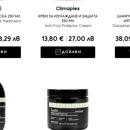
E
Climaplex
КА 250 МЛ
КРЕМ ЗА ИЗГЛАЖДАНЕ И ЗАЩИТА
ШАМПО
ol Treatment
250 МЛ
ИЗ
Anti Frizz Protector Cream
Discipline
,29 лв
13,80 €
|
27,00 лв
38,0
АВИ
ДОБАВИ