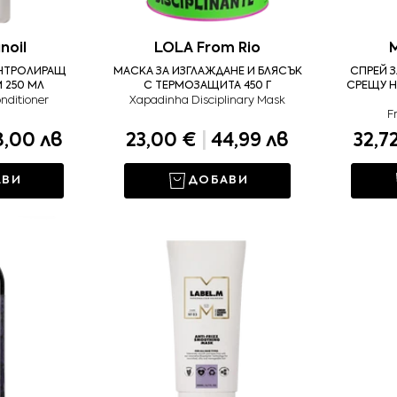
noil
LOLA From Rio
M
НТРОЛИРАЩ
МАСКА ЗА ИЗГЛАЖДАНЕ И БЛЯСЪК
СПРЕЙ 
 250 МЛ
С ТЕРМОЗАЩИТА 450 Г
СРЕЩУ Н
nditioner
Xapadinha Disciplinary Mask
F
,00 лв
23,00 €
|
44,99 лв
32,7
АВИ
ДОБАВИ