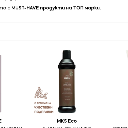
то с
MUST-HAVE продукти
на
ТОП марки.
E
MKS Eco