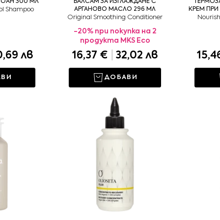
ОАН 300 МЛ
БАЛСАМ ЗА ИЗГЛАЖДАНЕ С
ТЕРМОЗ
rol Shampoo
АРГАНОВО МАСЛО 296 МЛ
КРЕМ ПРИ
Original Smoothing Conditioner
Nouris
-20% при покупка на 2
продукта MKS Eco
,69 лв
16,37 €
|
32,02 лв
15,4
АВИ
ДОБАВИ