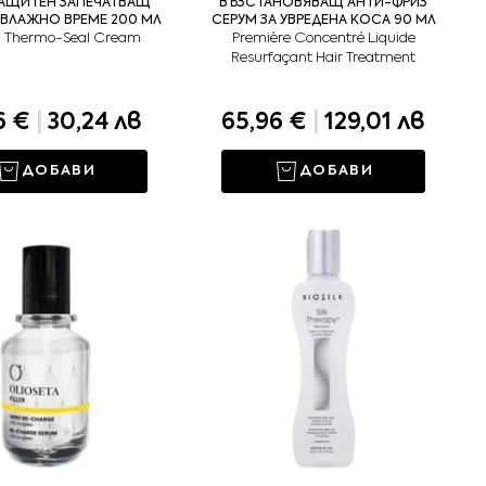
АЩИТЕН ЗАПЕЧАТВАЩ
ВЪЗСТАНОВЯВАЩ АНТИ-ФРИЗ
 ВЛАЖНО ВРЕМЕ 200 МЛ
СЕРУМ ЗА УВРЕДЕНА КОСА 90 МЛ
h Thermo-Seal Cream
Première Concentré Liquide
Resurfaçant Hair Treatment
6 €
|
30,24 лв
65,96 €
|
129,01 лв
ДОБАВИ
ДОБАВИ