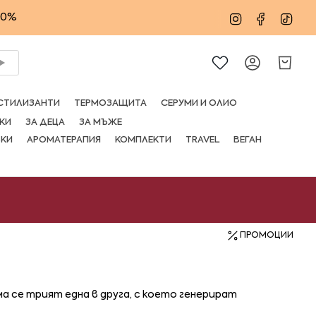
20%
Instagram
Facebo
Tik
Сметка
СТИЛИЗАНТИ
ТЕРМОЗАЩИТА
СЕРУМИ И ОЛИО
КИ
ЗА ДЕЦА
ЗА МЪЖЕ
ВКИ
АРОМАТЕРАПИЯ
КОМПЛЕКТИ
TRAVEL
ВЕГАН
ПРОМОЦИИ
а се трият една в друга, с което генерират