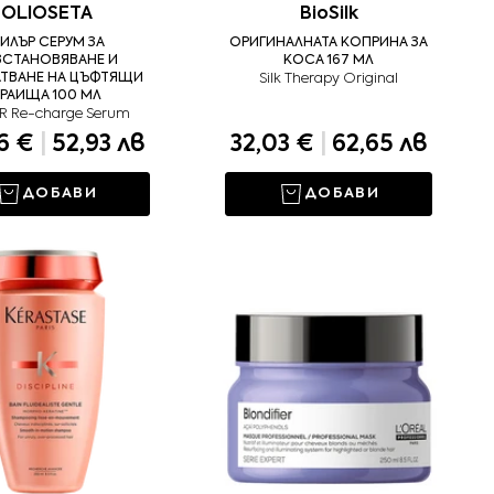
OLIOSETA
BioSilk
ИЛЪР СЕРУМ ЗА
ОРИГИНАЛНАТА КОПРИНА ЗА
ЗСТАНОВЯВАНЕ И
КОСА 167 МЛ
АТВАНЕ НА ЦЪФТЯЩИ
Silk Therapy Original
РАИЩА 100 МЛ
ER Re-charge Serum
6 €
|
52,93 лв
32,03 €
|
62,65 лв
ДОБАВИ
ДОБАВИ