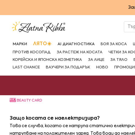
Преминете
За
към
съдържанието
Тъ
ЛЯТО☀️
МАРКИ
AI ДИАГНОСТИКА
БОЯ ЗА КОСА
ПРОТИВ КОСОПАД
ЗА РАСТЕЖ НА КОСАТА
ЧЕТКИ ЗА КО
КОРЕЙСКА И ЯПОНСКА КОЗМЕТИКА
ЗА ЛИЦЕ
ЗА ТЯЛО
LAST CHANCE
ВАУЧЕРИ ЗА ПОДАРЪК
НОВО
ПРОМОЦИ
BEAUTY CARD
Защо косата се наелектризира?
Това се случва, когато се натрупа статично електрич
натрупване на положителен заряд. Това води до наел