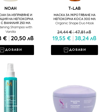
NOAH
T-LAB
АН ЗА ИЗПРАВЯНЕ И
МАСКА ЗА УКРОТЯВАНЕ НА
АЦИЯ НА НЕПОКОРНА
НЕПОКОРНА КОСА 300 МЛ
 С ВАНИЛИЯ 250 МЛ
Organic Shape Duo Mask
htening Shampoo with
Vanilla
24,44 €
|
47,81 лв
8 €
|
20,50 лв
19,55 €
|
38,24 лв
ДОБАВИ
ДОБАВИ