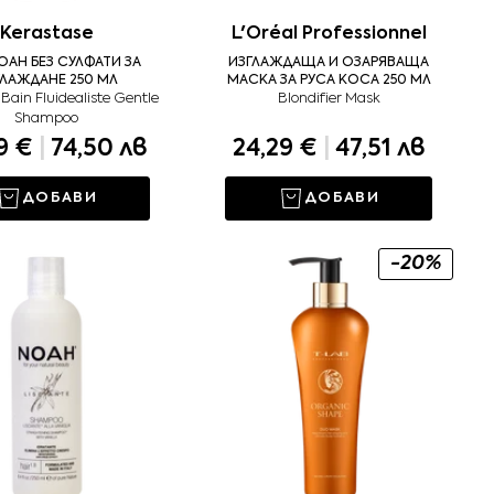
Kerastase
L'Oréal Professionnel
АН БЕЗ СУЛФАТИ ЗА
ИЗГЛАЖДАЩА И ОЗАРЯВАЩА
ГЛАЖДАНЕ 250 МЛ
МАСКА ЗА РУСА КОСА 250 МЛ
 Bain Fluidealiste Gentle
Blondifier Mask
Shampoo
9 €
|
74,50 лв
24,29 €
|
47,51 лв
ДОБАВИ
ДОБАВИ
-20%