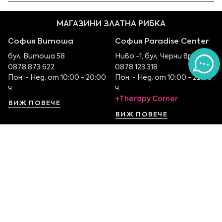
МАГАЗИНИ ЗЛАТНА РИБКА
София Витоша
София Paradise Center
бул. Витоша 58
Ниво -1, бул. Черни връх 100
0878 873 622
0878 123 318
Пон. - Нед. от 10:00 - 20:00
Пон. - Нед. от 10:00 - 22:00
ч.
ч.
+Therapy Corner
ВИЖ ПОВЕЧЕ
ВИЖ ПОВЕЧЕ
София Serdika Center
София The Mall
Ниво -1, бул. Ситняково 48
Етаж 1, бул. Цариградско
0878 395 899
шосе 115
Пон. - Нед. от 10:00 – 22:00
0879 551 107
ч.
Пон. - Нед. от 10:00 – 22:00
ч.
ВИЖ ПОВЕЧЕ