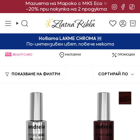
Преминете
Магията на Мароко с MKS Eco ✨
Instagra
Face
Ti
-20% при покупка на 2 продукта
към
съдържанието
Търсене
Смет
Новата LAKME CHROMA
🆕
По-интензивен цвят, повече мекота
BEAUTY CARD
МАГАЗИНИ
ПРОМОЦИИ
Сорти
ПОКАЗВАНЕ НА ФИЛТРИ
СОРТИРАЙ ПО
по