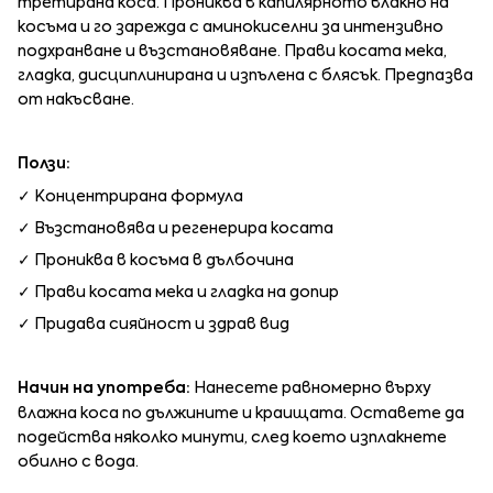
третирана коса. Прониква в капилярното влакно на
косъма и го зарежда с аминокиселни за интензивно
подхранване и възстановяване. Прави косата мека,
гладка, дисциплинирана и изпълена с блясък. Предпазва
от накъсване.
Ползи:
✓ Концентрирана формула
✓ Възстановява и регенерира косата
✓ Прониква в косъма в дълбочина
✓ Прави косата мека и гладка на допир
✓ Придава сияйност и здрав вид
Начин на употреба
:
Нанесете равномерно върху
влажна коса по дължините и краищата. Оставете да
подейства няколко минути, след което изплакнете
обилно с вода.