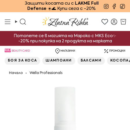
Преминете
Защити косата си с
LAKME Full
Instagra
Face
Ti
Defense
☀️🌊 Купи сега с -20%
към
съдържанието
Търсене
Смет
Потопете се в магията на Мароко с MKS Eco✨
-20% при покупка на 2 продукта на марката
BEAUTY CARD
МАГАЗИНИ
ПРОМОЦИИ
БОЯ ЗА КОСА
ШАМПОАНИ
БАЛСАМИ
КОСОПА
Начало
Wella Professionals