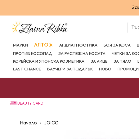
Преминете
За
към
съдържанието
Тъ
ЛЯТО☀️
МАРКИ
AI ДИАГНОСТИКА
БОЯ ЗА КОСА
ПРОТИВ КОСОПАД
ЗА РАСТЕЖ НА КОСАТА
ЧЕТКИ ЗА КО
КОРЕЙСКА И ЯПОНСКА КОЗМЕТИКА
ЗА ЛИЦЕ
ЗА ТЯЛО
LAST CHANCE
ВАУЧЕРИ ЗА ПОДАРЪК
НОВО
ПРОМОЦИ
BEAUTY CARD
Начало
JOICO