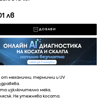
01 лв
ДОБАВИ
 от механични, термични и UV
здравява.
ата изключително мека,
лясък. Не утежнява косата.