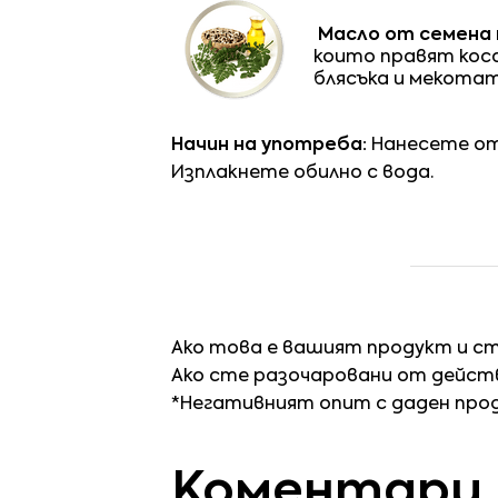
Масло от семена 
които правят коса
блясъка и мекотат
Начин на употреба:
Нанесете от 
Изплакнете обилно с вода.
Ако това е вашият продукт и с
Ако сте разочаровани от действ
*Негативният опит с даден про
Коментари