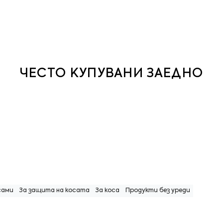
ЧЕСТО КУПУВАНИ ЗАЕДНО
сами
За защита на косата
За коса
Продукти без уреди