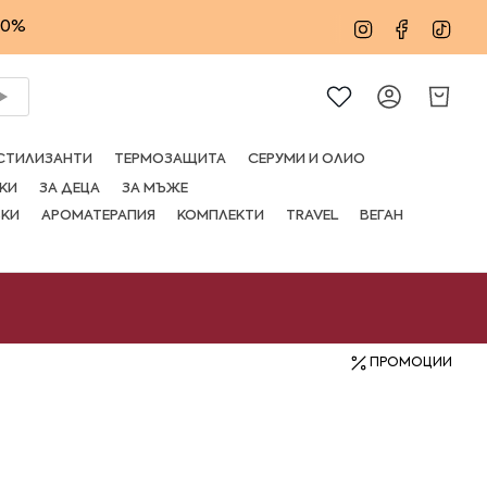
20%
Instagram
Facebo
Tik
Сметка
СТИЛИЗАНТИ
ТЕРМОЗАЩИТА
СЕРУМИ И ОЛИО
КИ
ЗА ДЕЦА
ЗА МЪЖЕ
ВКИ
АРОМАТЕРАПИЯ
КОМПЛЕКТИ
TRAVEL
ВЕГАН
ПРОМОЦИИ