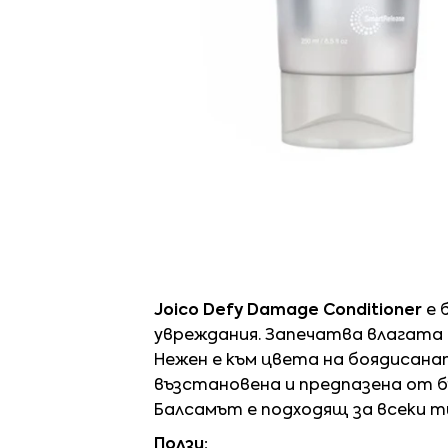
Joico Defy Damage Conditioner
е 
увреждания. Запечатва влагата 
Нежен е към цвета на боядисана
възстановена и предпазена от б
Балсамът е подходящ за всеки т
Ползи: