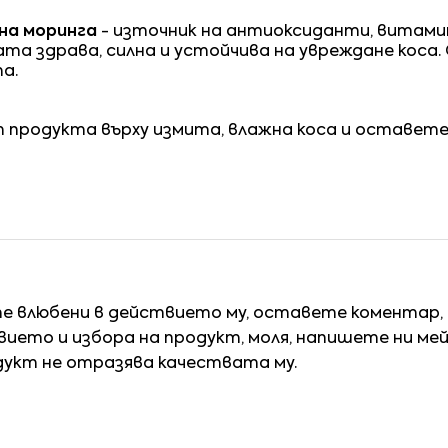
на моринга
- източник на антиоксиданти, витамини 
та здрава, силна и устойчива на увреждане коса.
а.
продукта върху измита, влажна коса и оставете 
те влюбени в действието му, оставете коментар,
ието и избора на продукт, моля, напишете ни ме
дукт не отразява качествата му.