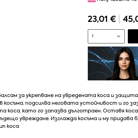
23,01 €
|
45,
1
балсам за укрепване на увредената коса и защита
в косъма, подсилва неговата устойчивост и го за
та коса, като го запазва дълготраен. Оставя кос
ъдещо увреждане. Изглажда косъма и му придава б
ип коса