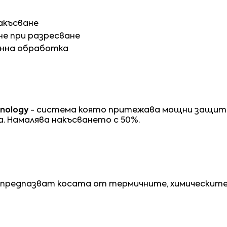
акъсване
е при разресване
нна обработка
hnology
- система която притежава мощни защитн
. Намалява накъсването с 50%.
 предпазват косата от термичните, химическите