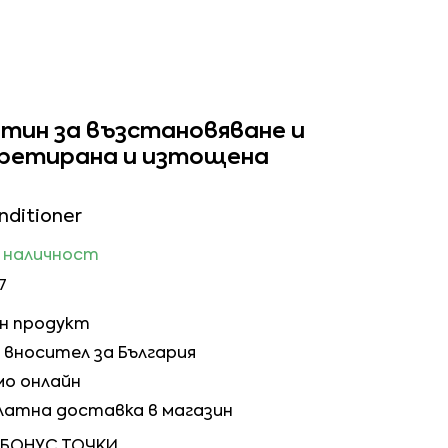
атин за възстановяване и
ретирана и изтощена
ditioner
в наличност
7
ен продукт
вносител за България
мо онлайн
латна доставка в магазин
 БОНУС ТОЧКИ