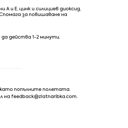
А и Е, цинк и силициев диоксид,
 Спомага за повишаване на
да действа 1-2 минути.
 като попълните полетата.
йл на
feedback@zlatnaribka.com
.