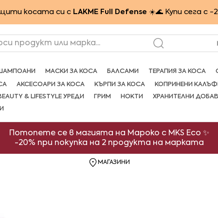
щити косата си с
LAKME Full Defense
☀️🌊 Купи сега с -
рси продукт или марка...
ШАМПОАНИ
МАСКИ ЗА КОСА
БАЛСАМИ
ТЕРАПИЯ ЗА КОСА
СА
АКСЕСОАРИ ЗА КОСА
КЪРПИ ЗА КОСА
КОПРИНЕНИ КАЛЪФ
BEAUTY & LIFESTYLE УРЕДИ
ГРИМ
НОКТИ
ХРАНИТЕЛНИ ДОБА
И
Потопете се в магията на Мароко с MKS Eco ✨
-20% при покупка на 2 продукта на марката
МАГАЗИНИ