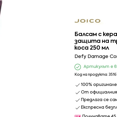
Балсам с кер
защита на т
коса 250 мл
Defy Damage Con
Артикулът е 
Код на продукта: 3516
100% оригинал
От официалния 
Предлага се са
Експресна безп
Получавате 45