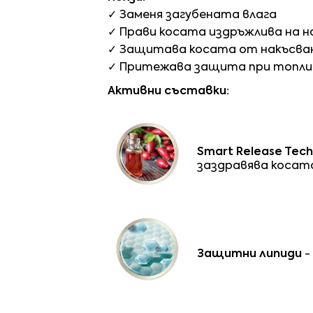
✓ Заменя загубената влага
✓ Прави косата издръжлива на н
✓ Защитава косата от накъсван
✓ Притежава защита при топли
Активни съставки:
Smart Release Tec
заздравява косата
Защитни липиди
-