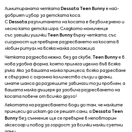
Лимитираната четката
Dessata Teen Bunny
е най-
добрият избор за детската коса.
С
Dessata
разплитането на косата е безболезнено и
лесно като детска игра. Сладкото момиченце
със заешки ушички
Teen
Bunny
върху четката, със
сигурност ще превърне разресването на косата в
любим ритуал на всяка малка госпожица.
Четката разресва нежно, без да скубе,
Teen
Bunny
е в
нова удобна форма, която приляга иделно във всяка
ръка. Ако за вашата малка принцеса, всяко разресване
е свързано с огромно количество сълзи и драми,
имате шанса да разрешите завинаги този проблем, а
вашата малка дъщеря да заобича разресването на
косата повече от всичко друго!
Лекотата на разресването води до там, че малките
принцеси да искат да се решат сами, а
Dessata Teen
Bunny
без съмнение ще се превърне в неповторим
аксесоар и повод за гордост за всички малки суетни
дами.