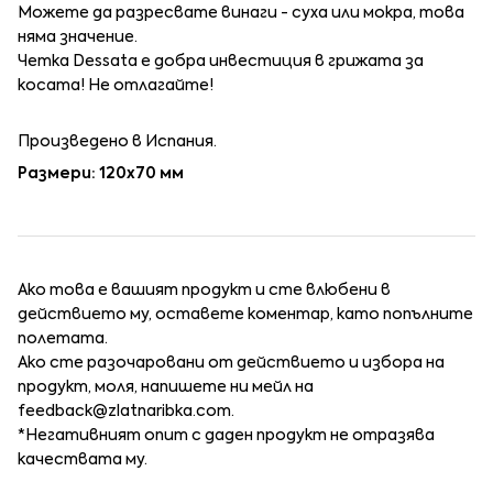
Можете да разресвате винаги - суха или мокра, това
няма значение.
Четка Dessata е добра инвестиция в грижата за
косата! Не отлагайте!
Произведено в Испания.
Размери: 120х70 мм
Ако това е вашият продукт и сте влюбени в
действието му, оставете коментар, като попълните
полетата.
Ако сте разочаровани от действието и избора на
продукт, моля, напишете ни мейл на
feedback@zlatnaribka.com
.
*Негативният опит с даден продукт не отразява
качествата му.