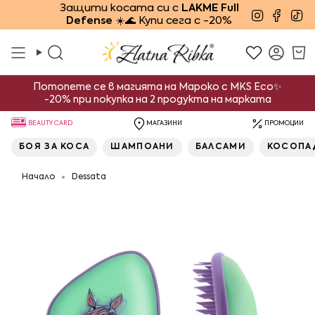
Преминете
Защити косата си с
LAKME Full
Instagra
Face
Ti
Defense
☀️🌊 Купи сега с -20%
към
съдържанието
Търсене
Смет
Потопете се в магията на Мароко с MKS Eco✨
-20% при покупка на 2 продукта на марката
BEAUTY CARD
МАГАЗИНИ
ПРОМОЦИИ
БОЯ ЗА КОСА
ШАМПОАНИ
БАЛСАМИ
КОСОПА
Начало
Dessata