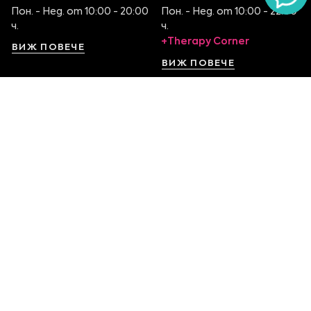
Пон. - Нед. от 10:00 - 20:00
Пон. - Нед. от 10:00 - 22:00
ч.
ч.
+Therapy Corner
ВИЖ ПОВЕЧЕ
ВИЖ ПОВЕЧЕ
София Serdika Center
София The Mall
Ниво -1, бул. Ситняково 48
Етаж 1, бул. Цариградско
0878 395 899
шосе 115
Пон. - Нед. от 10:00 – 22:00
0879 551 107
ч.
Пон. - Нед. от 10:00 – 22:00
ч.
ВИЖ ПОВЕЧЕ
ВИЖ ПОВЕЧЕ
София Ring Mall
София Mall of Sofia
Ниво 1, Околовръстен
Етаж 1, бул. Ал.
път 214
Стамболийски 101