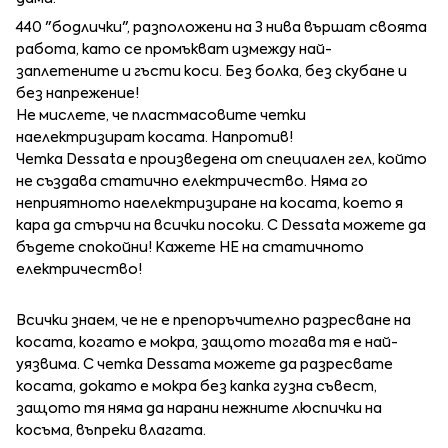
440 "бодлички", разположени на 3 нива вършат своята
работа, като се промъкват измежду най-
заплетените и гъсти коси. Без болка, без скубане и
без напрежение!
Не мислете, че пластмасовите четки
наелектризират косата. Напротив!
Четка Dessata е произведена от специален гел, който
не създава статично електричество. Няма го
неприятното наелектризиране на косата, което я
кара да стърчи на всички посоки. С Dessata можете да
бъдете спокойни! Кажете НЕ на статичното
електричество!
Всички знаем, че не е препоръчително разресване на
косата, когато е мокра, защото тогава тя е най-
уязвима. С четка Dessата можете да разресвате
косата, докато е мокра без капка гузна съвест,
защото тя няма да нарани нежните люспички на
косъма, въпреки влагата.