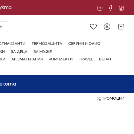
дукта
Instagram
Facebo
Tik
Сметка
СТИЛИЗАНТИ
ТЕРМОЗАЩИТА
СЕРУМИ И ОЛИО
КИ
ЗА ДЕЦА
ЗА МЪЖЕ
ВКИ
АРОМАТЕРАПИЯ
КОМПЛЕКТИ
TRAVEL
ВЕГАН
мекота
ПРОМОЦИИ