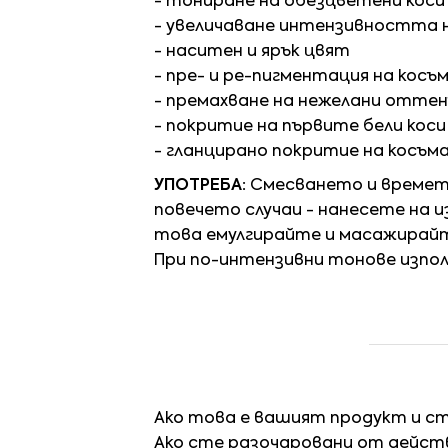
- тониране на обезцветени коси 
- увеличаване интензивността 
- наситен и ярък цвят
- пре- и ре-пигментация на косъ
- премахване на нежелани отте
- покритие на първите бели коси
- гланцирано покритие на косъм
УПОТРЕБА:
Смесването и времетр
повечето случаи - нанесете на и
това емулгирайте и масажирайте
При по-интензивни тонове изпо
Ако това е вашият продукт и с
Ако сте разочаровани от действ