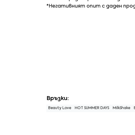
*Негативният опит с даден про
Връзки:
Beauty Love
HOT SUMMER DAYS
MilkShake