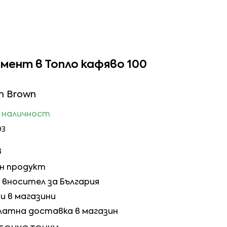
мент в Топло кафяво 100
m Brown
в наличност
93
в
ен продукт
вносител за България
и в магазини
латна доставка в магазин