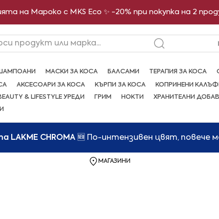
ята на Мароко с MKS Eco ✨ -20% при покупка на 2 про
рси продукт или марка...
ШАМПОАНИ
МАСКИ ЗА КОСА
БАЛСАМИ
ТЕРАПИЯ ЗА КОСА
СА
АКСЕСОАРИ ЗА КОСА
КЪРПИ ЗА КОСА
КОПРИНЕНИ КАЛЪФ
BEAUTY & LIFESTYLE УРЕДИ
ГРИМ
НОКТИ
ХРАНИТЕЛНИ ДОБА
И
та LAKME CHROMA
🆕 По-интензивен цвят, повече 
МАГАЗИНИ