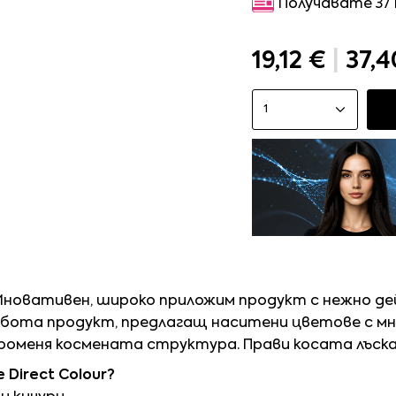
Получавате 37
19,12 €
|
37,4
1
 Иновативен, широко приложим продукт с нежно де
абота продукт, предлагащ наситени цветове с мн
променя космената структура. Прави косата лъска
 Direct Colour?