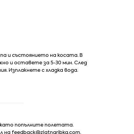
а и състоянието на косата. В
но и оставете за 5-30 мин. След
я. Изплакнете с хладка вода.
 като попълните полетата.
йл на
feedback@zlatnaribka.com
.