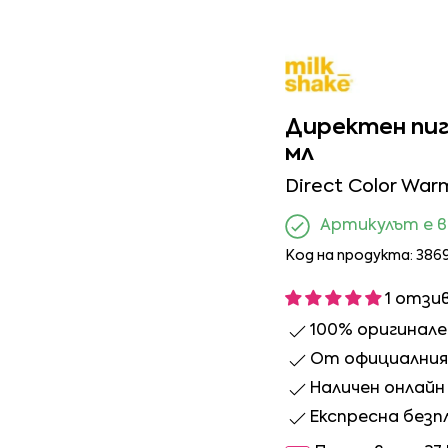
Директен пиг
мл
Direct Color War
Артикулът е 
Код на продукта: 386
1 отзи
100% оригинал
От официалния 
Наличен онлайн 
Експресна безп