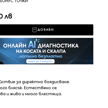
 БОНУС ТОЧКИ
0 лв
ДОБАВИ
йствие за директно боядисване.
ого блясък. Естествено се
ва и жива и много блестяща.