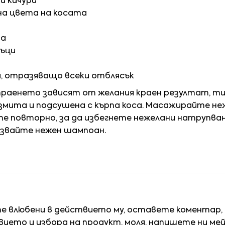
и кичури
на цвета на косата
ма
нъци
а, отразяващо всеки отблясък
аенето зависят от желания краен резултат, тип
змита и подсушена с кърпа коса. Масажирайте неж
 повторно, за да избегнете нежелани натрупвани
лзвайте нежен шампоан.
те влюбени в действието му, оставете коментар,
ието и избора на продукт, моля, напишете ни ме