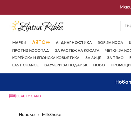
Преминете
Маги
към
съдържанието
Тъ
ЛЯТО☀️
МАРКИ
AI ДИАГНОСТИКА
БОЯ ЗА КОСА
ПРОТИВ КОСОПАД
ЗА РАСТЕЖ НА КОСАТА
ЧЕТКИ ЗА КО
КОРЕЙСКА И ЯПОНСКА КОЗМЕТИКА
ЗА ЛИЦЕ
ЗА ТЯЛО
LAST CHANCE
ВАУЧЕРИ ЗА ПОДАРЪК
НОВО
ПРОМОЦИ
Нова
BEAUTY CARD
Начало
MilkShake