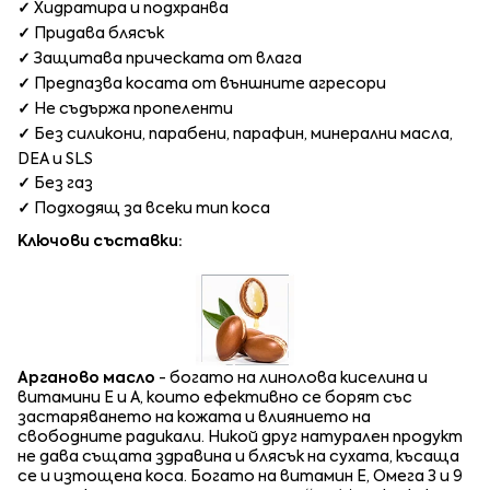
✓
Хидратира и подхранва
✓
Придава блясък
✓
Защитава прическата от влага
✓
Предпазва косата от външните агресори
✓
Не съдържа пропеленти
✓
Без силикони, парабени, парафин, минерални масла,
DEA и SLS
✓
Без газ
✓
Подходящ за всеки тип коса
Ключови съставки:
Арганово масло
- богато на линолова киселина и
витамини Е и А, които ефективно се борят със
застаряването на кожата и влиянието на
свободните радикали. Никой друг натурален продукт
не дава същата здравина и блясък на сухата, късаща
се и изтощена коса. Богато на витамин Е, Омега 3 и 9