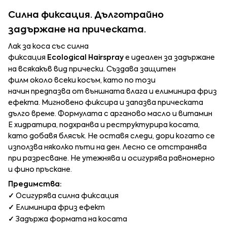
Силна фиксация. Дълготрайно
задържане на прическата.
Лак за коса със силна
фиксация
Ecological Hairspray
е идеален за задържане
на всякакъв вид прически. Създава защитен
филм около всеки косъм, като по този
начин предпазва от външната влага и елиминира фриз
ефекта. Мигновено фиксира и запазва прическата
дълго време. Формулата с арганово масло и витамин
Е хидратира, подхранва и реструктурира косата,
като добавя блясък. Не оставя следи, дори когато се
използва няколко пъти на ден. Лесно се отстранява
при разресване. Не утежнява и осигурява равномерно
и фино пръскане.
Предимства:
✓
Осигурява силна фиксация
✓
Елиминира фриз ефект
✓
Задържа формата на косата