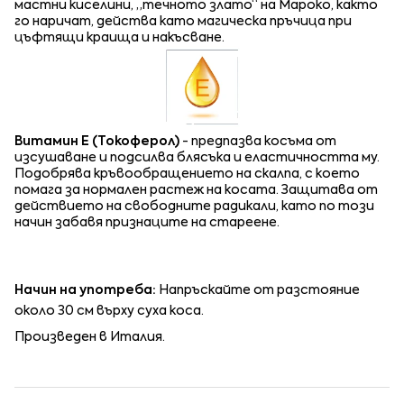
мастни киселини, „течното злато“ на Мароко, както
го наричат, действа като магическа пръчица при
цъфтящи краища и накъсване.
Витамин Е (Токоферол)
- предпазва косъма от
изсушаване и подсилва блясъка и еластичността му.
Подобрява кръвообращението на скалпа, с което
помага за нормален растеж на косата. Защитава от
действието на свободните радикали, като по този
начин забавя признаците на стареене.
Начин на употреба:
Напръскайте от разстояние
около 30 см върху суха коса.
Произведен в Италия.