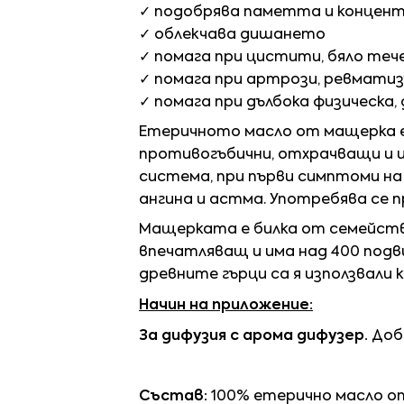
✓ подобрява паметта и концен
✓ облекчава дишането
✓ помага при цистити, бяло теч
✓ помага при артрози, ревмати
✓ помага при дълбока физическа,
Етеричното масло от мащерка е
противогъбични, отхрачващи и 
система, при първи симптоми на 
ангина и астма. Употребява се 
Мащерката е билка от семейств
впечатляващ и има над 400 подв
древните гърци са я използвали
Начин на приложение:
За дифузия с арома дифузер.
Доб
Състав:
100% етерично масло 