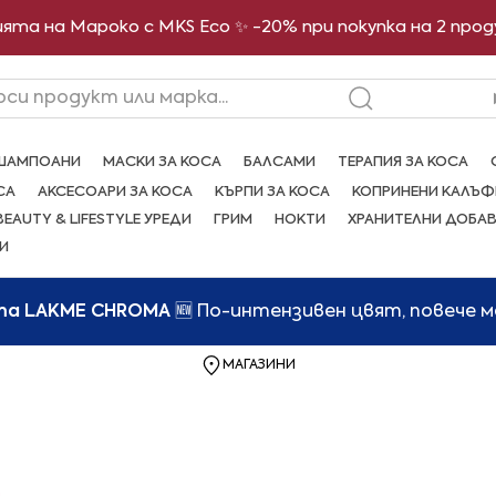
ята на Мароко с MKS Eco ✨ -20% при покупка на 2 про
рси продукт или марка...
ШАМПОАНИ
МАСКИ ЗА КОСА
БАЛСАМИ
ТЕРАПИЯ ЗА КОСА
СА
АКСЕСОАРИ ЗА КОСА
КЪРПИ ЗА КОСА
КОПРИНЕНИ КАЛЪФ
BEAUTY & LIFESTYLE УРЕДИ
ГРИМ
НОКТИ
ХРАНИТЕЛНИ ДОБА
И
та LAKME CHROMA
🆕 По-интензивен цвят, повече 
МАГАЗИНИ