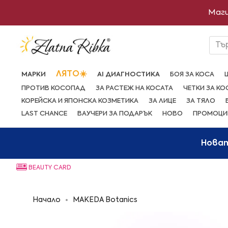
Преминете
Маги
към
съдържанието
Тъ
ЛЯТО☀️
МАРКИ
AI ДИАГНОСТИКА
БОЯ ЗА КОСА
ПРОТИВ КОСОПАД
ЗА РАСТЕЖ НА КОСАТА
ЧЕТКИ ЗА КО
КОРЕЙСКА И ЯПОНСКА КОЗМЕТИКА
ЗА ЛИЦЕ
ЗА ТЯЛО
LAST CHANCE
ВАУЧЕРИ ЗА ПОДАРЪК
НОВО
ПРОМОЦИ
Нова
BEAUTY CARD
Начало
MAKEDA Botanics