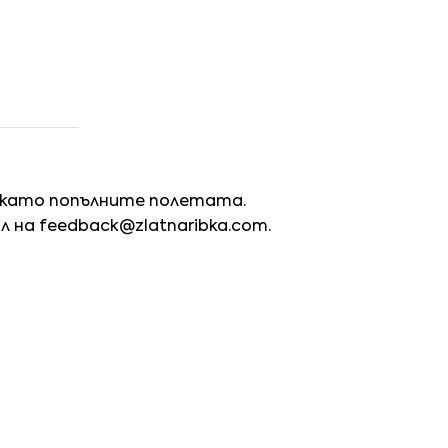
 като попълните полетата.
йл на
feedback@zlatnaribka.com
.