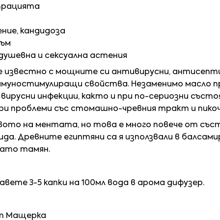
трацията
ение, кандидоза
зъм
 душевна и сексуална астения
 известно с мощните си антивирусни, антисепти
имуностимулиращи свойства. Незаменимо масло п
вирусни инфекции, както и при по-сериозни състо
при проблеми със стомашно-чревния тракт и пик
ото на ментата, но това е много повече от съст
ида. Древните египтяни са я използвали в балсам
 като тамян.
авете 3-5 капки на 100мл вода в арома дифузер.
от Мащерка