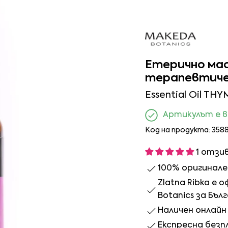
Етерично ма
терапевтичен
Essential Oil TH
Артикулът е 
Код на продукта: 358
1 отзи
100% оригинал
Zlatna Ribka е
Botanics за Бъл
Наличен онлайн 
Експресна безп