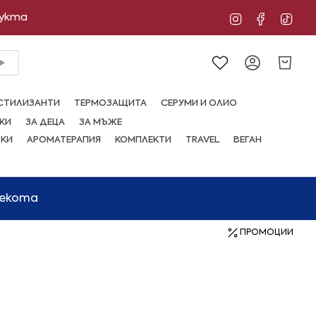
дукта
Instagram
Facebo
Tik
Сметка
СТИЛИЗАНТИ
ТЕРМОЗАЩИТА
СЕРУМИ И ОЛИО
КИ
ЗА ДЕЦА
ЗА МЪЖЕ
ВКИ
АРОМАТЕРАПИЯ
КОМПЛЕКТИ
TRAVEL
ВЕГАН
мекота
ПРОМОЦИИ