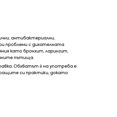
чни, антибактериални,
ри проблеми с дихателната
яния като бронхит, ларингит,
очните пътища.
авка. Обхватът ѝ на употреба е
иращите си практики, докато