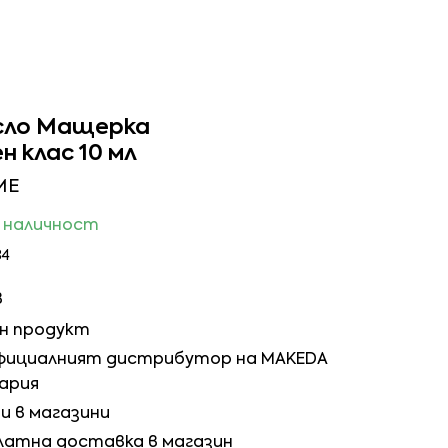
сло Мащерка
 клас 10 мл
YME
в наличност
84
в
ен продукт
 официалният дистрибутор на MAKEDA
гария
и в магазини
латна доставка в магазин