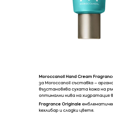
Moroccanoil Hand Cream Fragrance
за Moroccanoil съставка – арган
възстановява сухата кожа на ръ
оптимални нива на хидратация в 
Fragrance Originale
емблематичен
кехлибар и сладки цветя.