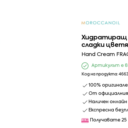
Хидратиращ к
сладки цветя
Hand Cream FRA
Артикулът е 
Код на продукта: 466
100% оригинал
От официалния 
Наличен онлайн 
Експресна безп
Получавате 25