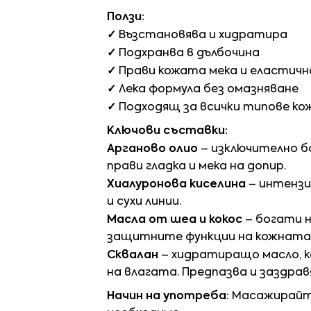
Ползи:
✓
Възстановява и хидратира
✓
Подхранва в дълбочина
✓
Прави кожата мека и еластичн
✓
Лека формула без омазняване
✓
Подходящ за всички типове кож
Ключови съставки:
Арганово олио
– изключително б
прави гладка и мека на допир.
Хиалуронова киселина
– интензи
и сухи линии.
Масла от шеа и кокос
– богати н
защитните функции на кожната
Сквалан
– хидратиращо масло, к
на влагата. Предпазва и заздравя
Начин на употреба:
Масажирайте 