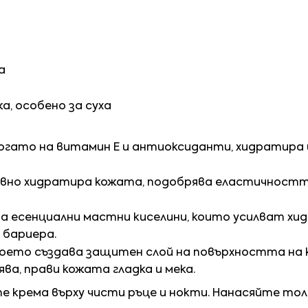
а
а, особено за суха
огато на витамин Е и антиоксиданти, хидратира 
вно хидратира кожата, подобрява еластичността
а есенциални мастни киселини, които усилват х
 бариера.
оето създава защитен слой на повърхността на
ва, прави кожата гладка и мека.
крема върху чисти ръце и нокти. Нанасяйте тол