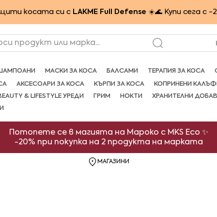
щити косата си с
LAKME Full Defense
☀️🌊 Купи сега с -
рси продукт или марка...
ШАМПОАНИ
МАСКИ ЗА КОСА
БАЛСАМИ
ТЕРАПИЯ ЗА КОСА
СА
АКСЕСОАРИ ЗА КОСА
КЪРПИ ЗА КОСА
КОПРИНЕНИ КАЛЪФ
BEAUTY & LIFESTYLE УРЕДИ
ГРИМ
НОКТИ
ХРАНИТЕЛНИ ДОБА
И
Потопете се в магията на Мароко с MKS Eco ✨
-20% при покупка на 2 продукта на марката
МАГАЗИНИ