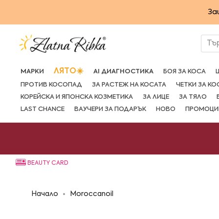
Преминете
За
към
съдържанието
Тъ
ЛЯТО☀️
МАРКИ
AI ДИАГНОСТИКА
БОЯ ЗА КОСА
ПРОТИВ КОСОПАД
ЗА РАСТЕЖ НА КОСАТА
ЧЕТКИ ЗА КО
КОРЕЙСКА И ЯПОНСКА КОЗМЕТИКА
ЗА ЛИЦЕ
ЗА ТЯЛО
LAST CHANCE
ВАУЧЕРИ ЗА ПОДАРЪК
НОВО
ПРОМОЦИ
BEAUTY CARD
Начало
Moroccanoil