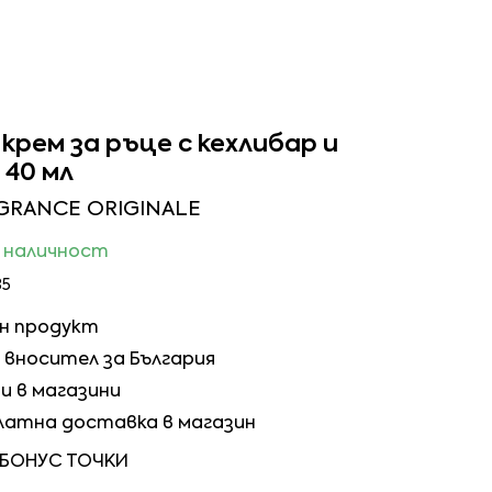
рем за ръце с кехлибар и
 40 мл
GRANCE ORIGINALE
в наличност
35
ен продукт
вносител за България
и в магазини
латна доставка в магазин
 БОНУС ТОЧКИ