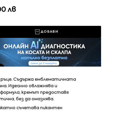
00 лв
ДОБАВИ
а ръце. Съдържа емблематичната
ина. Идеално овлажнява и
 формулa, кремът предоставя
тична, без да омазнява.
ликатно съчетава пикантен