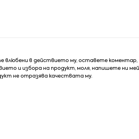
те влюбени в действието му, оставете коментар,
ието и избора на продукт, моля, напишете ни ме
дукт не отразява качествата му.