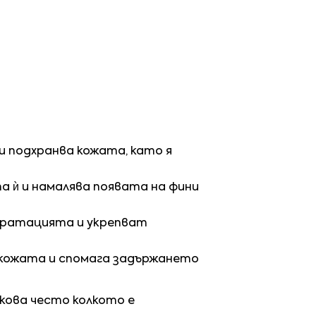
и подхранва кожата, като я
 ѝ и намалява появата на фини
идратацията и укрепват
 кожата и спомага задържането
кова често колкото е