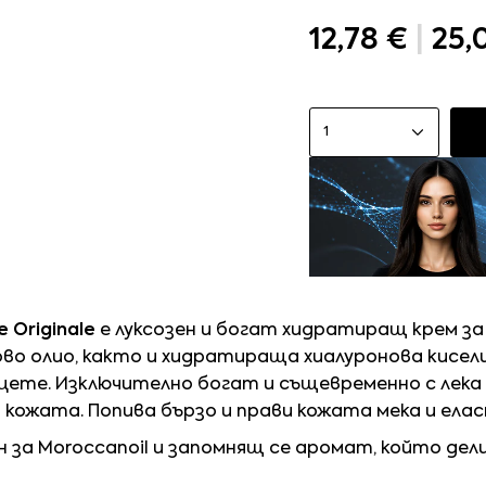
12,78 €
|
25,
1
 Originale
е луксозен и богат хидратиращ крем з
ово олио, както и хидратираща хиалуронова кисел
цете. Изключително богат и същевременно с лека
кожата. Попива бързо и прави кожата мека и елас
 за Moroccanoil и запомнящ се аромат, който де