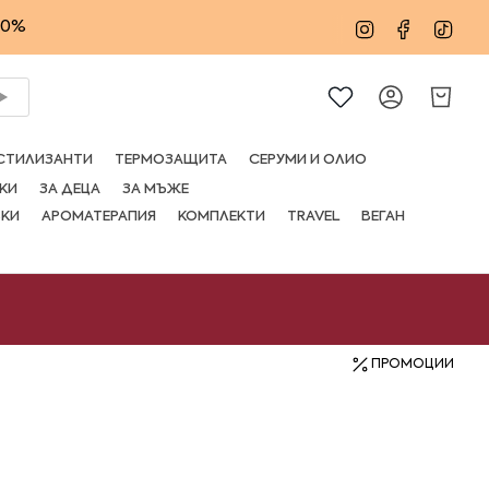
20%
Instagram
Facebo
Tik
Сметка
СТИЛИЗАНТИ
ТЕРМОЗАЩИТА
СЕРУМИ И ОЛИО
КИ
ЗА ДЕЦА
ЗА МЪЖЕ
ВКИ
АРОМАТЕРАПИЯ
КОМПЛЕКТИ
TRAVEL
ВЕГАН
ПРОМОЦИИ