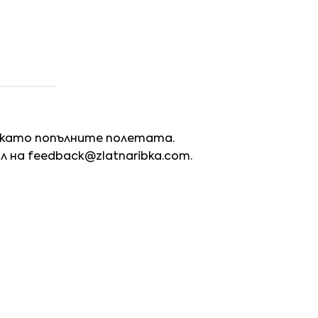
 като попълните полетата.
йл на
feedback@zlatnaribka.com
.