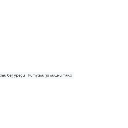
кти без уреди
Ритуали за лице и тяло