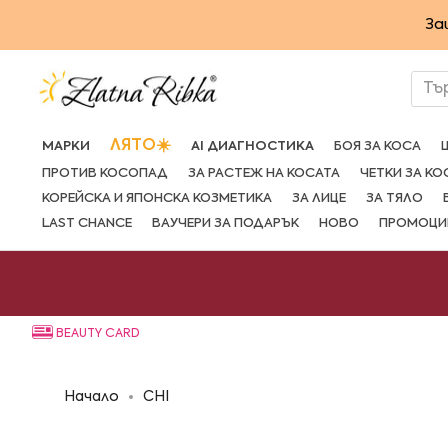
Преминете
За
към
съдържанието
Тъ
ЛЯТО☀️
МАРКИ
AI ДИАГНОСТИКА
БОЯ ЗА КОСА
ПРОТИВ КОСОПАД
ЗА РАСТЕЖ НА КОСАТА
ЧЕТКИ ЗА КО
КОРЕЙСКА И ЯПОНСКА КОЗМЕТИКА
ЗА ЛИЦЕ
ЗА ТЯЛО
LAST CHANCE
ВАУЧЕРИ ЗА ПОДАРЪК
НОВО
ПРОМОЦИ
BEAUTY CARD
Начало
CHI