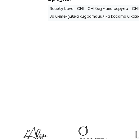
Beauty Love
CHI
CHI без мини серуми
CHI
За интензивна хидратация на косата и ко