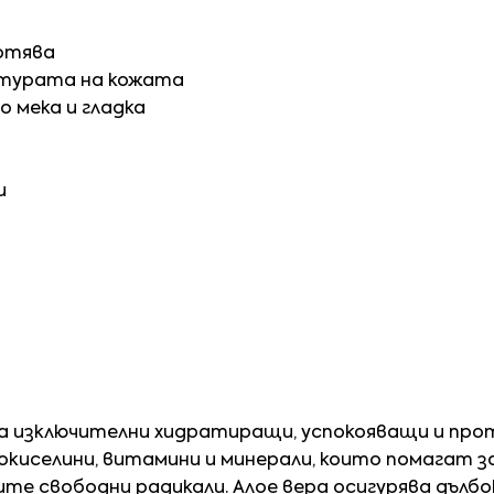
отява
ктурата на кожата
о мека и гладка
и
 изключителни хидратиращи, успокояващи и про
киселини, витамини и минерали, които помагат з
е свободни радикали. Алое вера осигурява дълбо