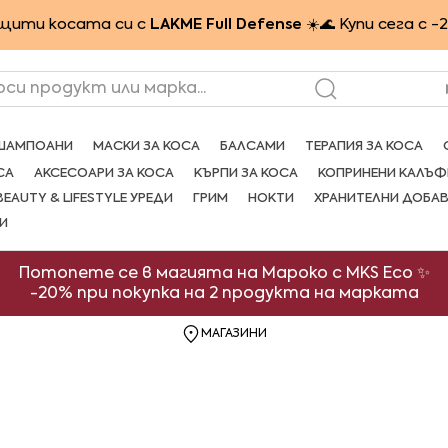
щити косата си с
LAKME Full Defense
☀️🌊 Купи сега с -
рси продукт или марка...
ШАМПОАНИ
МАСКИ ЗА КОСА
БАЛСАМИ
ТЕРАПИЯ ЗА КОСА
СА
АКСЕСОАРИ ЗА КОСА
КЪРПИ ЗА КОСА
КОПРИНЕНИ КАЛЪФ
BEAUTY & LIFESTYLE УРЕДИ
ГРИМ
НОКТИ
ХРАНИТЕЛНИ ДОБА
И
Потопете се в магията на Мароко с MKS Eco ✨
-20% при покупка на 2 продукта на марката
МАГАЗИНИ