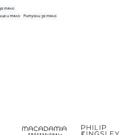
за тяло
ице и тяло
Ритуали за тяло