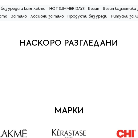
 без уреди и комплекти
HOT SUMMER DAYS
Веган
Веган козметика 
жата
За тяло
Лосиони за тяло
Продукти без уреди
Ритуали за л
НАСКОРО РАЗГЛЕДАНИ
МАРКИ