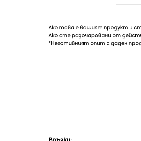
Ако това е вашият продукт и с
Ако сте разочаровани от действ
*Негативният опит с даден про
Връзки: