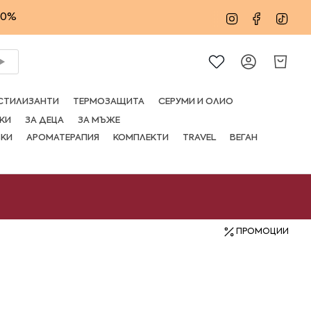
20%
Instagram
Facebo
Tik
Сметка
СТИЛИЗАНТИ
ТЕРМОЗАЩИТА
СЕРУМИ И ОЛИО
КИ
ЗА ДЕЦА
ЗА МЪЖЕ
ВКИ
АРОМАТЕРАПИЯ
КОМПЛЕКТИ
TRAVEL
ВЕГАН
ПРОМОЦИИ