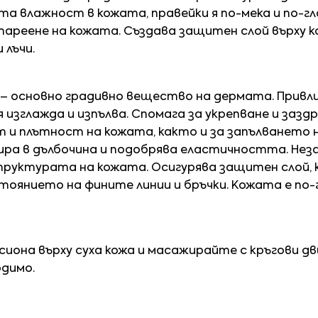
та влажност в кожата, правейки я по-мека и по-г
тареене на кожата. Създава защитен слой върху
 лъчи.
– основно градивно вещество на дермата. Привли
 изглажда и изпълва. Спомага за укрепване и зазд
и плътност на кожата, както и за запълването н
ира в дълбочина и подобрява еластичността. Нез
руктурата на кожата. Осигурява защитен слой, 
тоянието на фините линии и бръчки. Кожата е по-
сиона върху суха кожа и масажирайте с кръгови д
одимо.