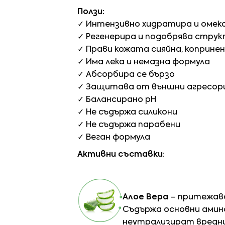
Ползи:
✓ Интензивно хидратира и омек
✓ Регенерира и подобрява стру
✓ Прави кожата сияйна, копринен
✓ Има лека и немазна формула
✓ Абсорбира се бързо
✓ Защитава от външни агресор
✓ Балансирано pH
✓ Не съдържа силикони
✓ Не съдържа парабени
✓ Веган формула
Активни съставки:
Алое Вера
– притежава
Съдържа основни амино
неутрализират вреднит