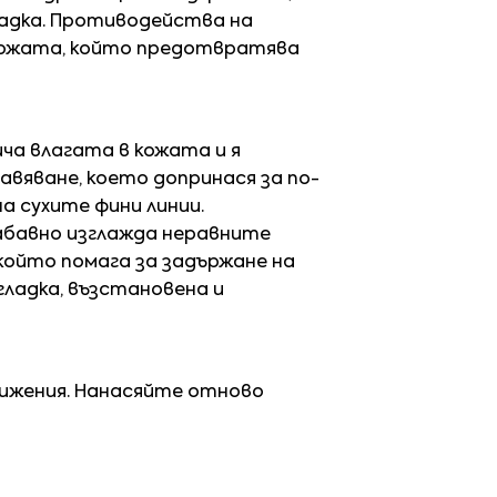
ладка. Противодейства на
 кожата, който предотвратява
ча влагата в кожата и я
равяване, което допринася за по-
а сухите фини линии.
абавно изглажда неравните
който помага за задържане на
гладка, възстановена и
вижения. Нанасяйте отново