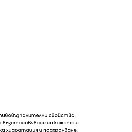
тивовъзпалителни свойства.
а възстановяване на кожата и
ка хидратация и подхранване,