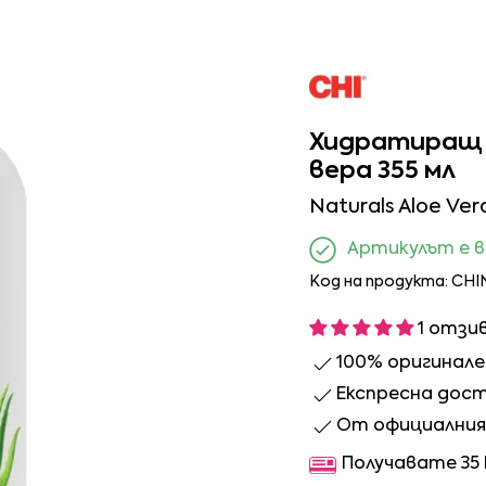
Хидратиращ л
вера 355 мл
Naturals Aloe Ver
Артикулът е 
Код на продукта: CHI
1 отзи
100% оригинал
Експресна дос
От официалния 
Получавате 35