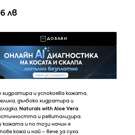
6 лв
ДОБАВИ
 хидратира и успокоява кожата,
селина, дълбоко хидратира и
гладка.
Naturals with Aloe Vera
астичността и ревитализира.
у кожата и по този начин я
ве кожа и най – вече за суха.