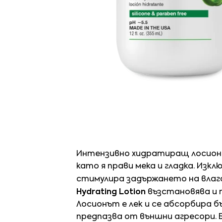
Интензивно хидратиращ лосион 
като я прави мека и гладка. Изк
стимулира задържането на влагат
Hydrating Lotion
възстановява и 
Лосионът е лек и се абсорбира б
предпазва от външни агресори. Б