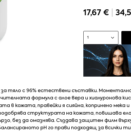
17,67 €
|
34,5
1
за тяло с 96% естествени съставки. Моментално
лючителната формула с алое вера и хиалуронова ки
а в кожата, правейки я сияйна, копринено мека и 
подобрява структурата на кожата, повишава ел
ързо, без да омазнява. Създава защитен филм върх
алансираното рН го прави подходящ за всички типо