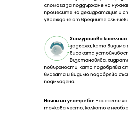
спомага за поддържане на нужна
процесите на дехидратация и с
увреждане от вредните слънчеви
Хиалуронова киселина
задържа, като видимо я
високата устойчивост 
Възстановява, хидрат
повърхности, като подобрява ст
влагата и видимо подобрява със
подмладена.
Начин на употреба:
Нанесете ло
толкова често, колкото е необх