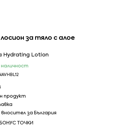
осион за тяло с алое
a Hydrating Lotion
в наличност
NAVHBL12
в
ен продукт
тавка
вносител за България
 БОНУС ТОЧКИ