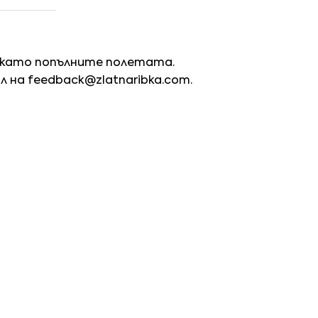
 като попълните полетата.
йл на
feedback@zlatnaribka.com
.