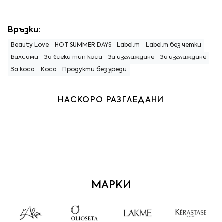
Връзки:
Beauty Love
HOT SUMMER DAYS
Label.m
Label.m без четки
Балсами
За всеки тип коса
За изглаждане
За изглаждане
За коса
Коса
Продукти без уреди
НАСКОРО РАЗГЛЕДАНИ
МАРКИ