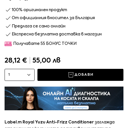
100% оригинален продукт
От официалния вносител за България
Предлага се само онлайн
Експресна безплатна доставка в магазин
Получавате 55 БОНУС ТОЧКИ
28,12 €
|
55,00 лв
1
ДОБАВИ
Label.m Royal Yuzu Anti-Frizz Conditioner
заглажда