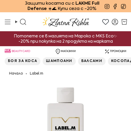
Преминете
Защити косата си с
LAKME Full
Instagra
Face
Ti
Defense
☀️🌊 Купи сега с -20%
към
съдържанието
Търсене
Смет
Потопете се в магията на Мароко с MKS Eco✨
-20% при покупка на 2 продукта на марката
BEAUTY CARD
МАГАЗИНИ
ПРОМОЦИИ
БОЯ ЗА КОСА
ШАМПОАНИ
БАЛСАМИ
КОСОПА
Начало
Label.m