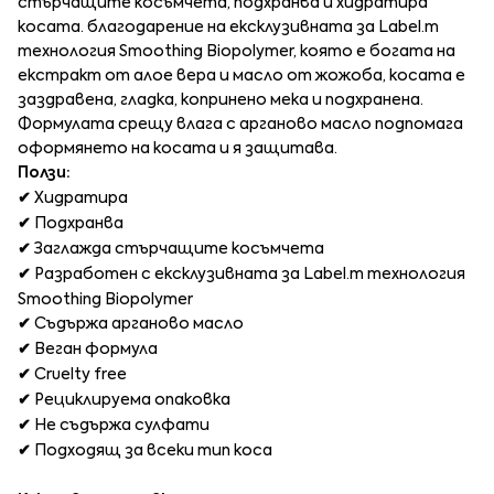
стърчащите косъмчета, подхранва и хидратира
косата. благодарение на ексклузивната за Label.m
технология Smoothing Biopolymer, която е богата на
екстракт от алое вера и масло от жожоба, косата е
заздравена, гладка, копринено мека и подхранена.
Формулата срещу влага с арганово масло подпомага
оформянето на косата и я защитава.
Ползи:
✔
Хидратира
✔
Подхранва
✔
Заглажда стърчащите косъмчета
✔
Разработен с ексклузивната за Label.m технология
Smoothing Biopolymer
✔
Съдържа арганово масло
✔
Веган формула
✔
Cruelty free
✔
Рециклируема опаковка
✔
Не съдържа сулфати
✔
Подходящ за всеки тип коса