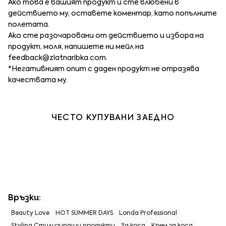
Ако това е вашият продукт и сте влюбени в
действието му, оставете коментар, като попълните
полетата.
Ако сте разочаровани от действието и избора на
продукт, моля, напишете ни мейл на
feedback@zlatnaribka.com
.
*Негативният опит с даден продукт не отразява
качествата му.
ЧЕСТО КУПУВАНИ ЗАЕДНО
Връзки:
Beauty Love
HOT SUMMER DAYS
Londa Professional
Styling Стилизиращи продукти
За коса
Крем за коса