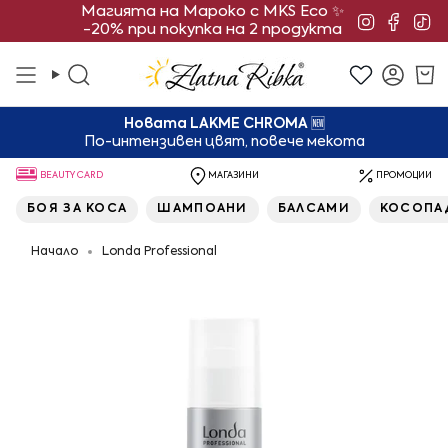
Преминете
Магията на Мароко с MKS Eco ✨
Instagra
Face
Ti
-20% при покупка на 2 продукта
към
съдържанието
Търсене
Смет
Новата LAKME CHROMA
🆕
По-интензивен цвят, повече мекота
BEAUTY CARD
МАГАЗИНИ
ПРОМОЦИИ
БОЯ ЗА КОСА
ШАМПОАНИ
БАЛСАМИ
КОСОПА
Начало
Londa Professional