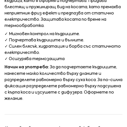
къдрица, като я оформя и подчертава. Придава
блестящ и пружиниращ вид на косата, като премахва
неприятния фриз ефект и предпазва от статично
електричество. Защитава косата по време на
термообработка.
✓ Мигновен контрол на къдриците.
✓ Подчертава къдриците и вълните.
✓ Силен блясък, хидратация и борба със статичното
електричество.
✓ Осигурява термозащита
Начин на употреба:
За да подчертаете къдриците,
нанесете малко количество върху дланите и
разпределете равномерно върху суха коса. За по-силна
фиксация разпределете равномерно върху подсушена
с кърпа коса и изсушете с дифузера. Оформете по
желание.