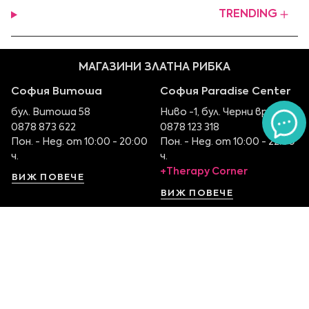
TRENDING
МАГАЗИНИ ЗЛАТНА РИБКА
София Витоша
София Paradise Center
бул. Витоша 58
Ниво -1, бул. Черни връх 100
0878 873 622
0878 123 318
Пон. - Нед. от 10:00 - 20:00
Пон. - Нед. от 10:00 - 22:00
ч.
ч.
+Therapy Corner
ВИЖ ПОВЕЧЕ
ВИЖ ПОВЕЧЕ
София Serdika Center
София The Mall
Ниво -1, бул. Ситняково 48
Етаж 1, бул. Цариградско
0878 395 899
шосе 115
Пон. - Нед. от 10:00 – 22:00
0879 551 107