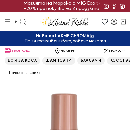
Преминете
Магията на Мароко с MKS Eco ✨
Instagra
Face
Ti
-20% при покупка на 2 продукта
към
съдържанието
Търсене
Смет
Новата LAKME CHROMA
🆕
По-интензивен цвят, повече мекота
BEAUTY CARD
МАГАЗИНИ
ПРОМОЦИИ
БОЯ ЗА КОСА
ШАМПОАНИ
БАЛСАМИ
КОСОПА
Начало
Lanza