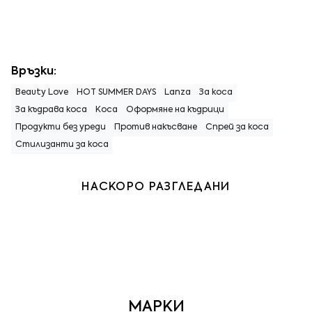
Връзки:
Beauty Love
HOT SUMMER DAYS
Lanza
За коса
За къдрава коса
Коса
Оформяне на къдрици
Продукти без уреди
Против накъсване
Спрей за коса
Стилизанти за коса
НАСКОРО РАЗГЛЕДАНИ
МАРКИ