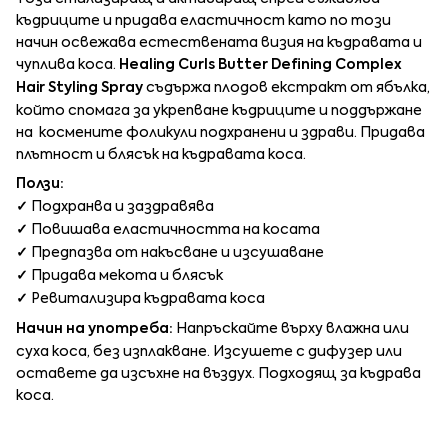
къдриците и придава еластичност като по този
начин освежава естествената визия на къдравата и
чуплива коса.
Healing Curls Butter Defining Complex
Hair Styling Spray
съдържа плодов екстракт от ябълка,
който спомага за укрепване къдриците и поддържане
на космените фоликули подхранени и здрави. Придава
плътност и блясък на къдравата коса.
Ползи:
✓
Подхранва и заздравява
✓
Повишава еластичността на косата
✓
Предпазва от накъсване и изсушаване
✓
Придава мекота и блясък
✓
Ревитализира къдравата коса
Начин на употреба:
Напръскайте върху влажна или
суха коса, без изплакване. Изсушете с дифузер или
оставете да изсъхне на въздух. Подходящ за къдрава
коса.