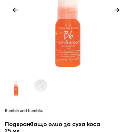
Подхранващо олио за суха коса
25 мл