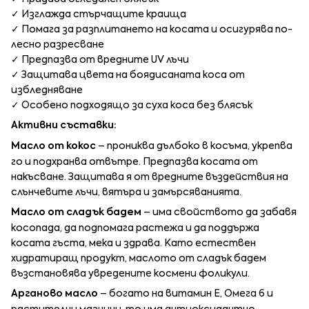
✓ Изглажда стърчащите краища
✓ Помага за разплитането на косата и осигурява по-
лесно разресване
✓ Предпазва от вредните UV лъчи
✓ Защитава цвета на боядисаната коса от
избледняване
✓ Особено подходящо за суха коса без блясък
Активни съставки:
Масло от кокос
– прониква дълбоко в косъма, укрепва
го и подхранва отвътре. Предпазва косата от
накъсване. Защитава я от вредните въздействия на
слънчевите лъчи, вятъра и замърсяванията.
Масло от сладък бадем
– има свойството да забавя
косопада, да подпомага растежа и да поддържа
косата гъста, мека и здрава. Като естествен
хидратиращ продукт, маслото от сладък бадем
възстановява увредените космени фоликули.
Арганово масло
– богато на витамин Е, Омега 6 и