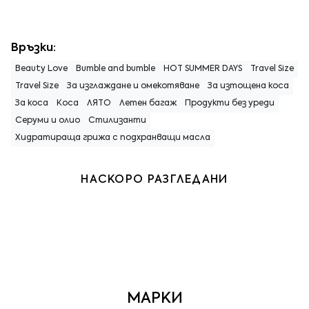
Връзки:
Beauty Love
Bumble and bumble
HOT SUMMER DAYS
Travel Size
Travel Size
За изглаждане и омекотяване
За изтощена коса
За коса
Коса
ЛЯТО
Летен багаж
Продукти без уреди
Серуми и олио
Стилизанти
Хидратираща грижа с подхранващи масла
НАСКОРО РАЗГЛЕДАНИ
МАРКИ