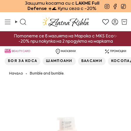
Преминете
Защити косата си с
LAKME Full
Instagra
Face
Ti
Defense
☀️🌊 Купи сега с -20%
към
съдържанието
Търсене
Смет
Потопете се в магията на Мароко с MKS Eco✨
-20% при покупка на 2 продукта на марката
BEAUTY CARD
МАГАЗИНИ
ПРОМОЦИИ
БОЯ ЗА КОСА
ШАМПОАНИ
БАЛСАМИ
КОСОПА
Начало
Bumble and bumble.