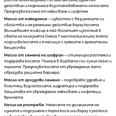
растителни мазнини, то има антиоксидантно
действие и подпомага възстановяването на косата.
Предпазва косъма от накъсване и цъфтеж.
Масло от макадамия
– известно с безценните си
свойства и незаменимо действие върху косата.
Вълшебният еликсир е най-богатият източник в
света на полезната Омега 7 мастна киселина, която
подсилва косата и я насища с нужните ѝ хранителни
вещества.
Масло от семена на шафран
– стимулира растежа и
подхранва косата. Помага в борбата със сухия скалп и
пърхота. Предпазва косата от увреждания, като
образува защитна бариера.
Масло от гроздови семена
– подобрява здравия и
блестящ вид на косата, хидратира и подхранва.
Защитава от увреждания, накъсване и цъфтящи
връхчета.
Начин на употреба:
Нанесете по дължините на
измита и подсушена с кърпа коса или върху суха коса