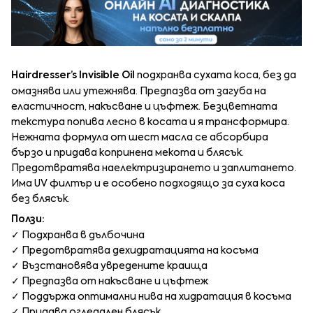
Hairdresser’s Invisible Oil
подхранва сухата коса, без да
омазнява или утежнява. Предпазва от загуба на
еластичност, накъсване и цъфтеж. Безцветната
текстура попива лесно в косата и я трансформира.
Нежната формула от шест масла се абсорбира
бързо и придава копринена мекота и блясък.
Предотвратява наелектризирането и заплитането.
Има UV филтър и е особено подходящо за суха коса
без блясък.
Ползи:
✓ Подхранва в дълбочина
✓ Предотвратява дехидратацията на косъма
✓ Възстановява увредените краища
✓ Предпазва от накъсване и цъфтеж
✓ Поддържа оптимални нива на хидратация в косъма
✓ Придава огледален блясък