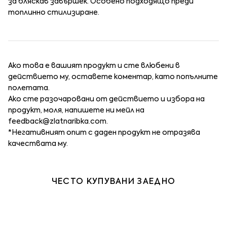
за бляскав завършек. Особено подходящо преди
топлинно стилизиране.
Ако това е вашият продукт и сте влюбени в
действието му, оставете коментар, като попълните
полетата.
Ако сте разочаровани от действието и избора на
продукт, моля, напишете ни мейл на
feedback@zlatnaribka.com
.
*Негативният опит с даден продукт не отразява
качествата му.
ЧЕСТО КУПУВАНИ ЗАЕДНО