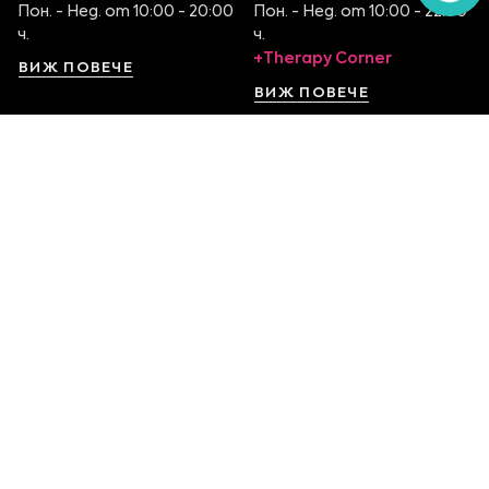
Пон. - Нед. от 10:00 - 20:00
Пон. - Нед. от 10:00 - 22:00
ч.
ч.
+Therapy Corner
ВИЖ ПОВЕЧЕ
ВИЖ ПОВЕЧЕ
София Serdika Center
София The Mall
Ниво -1, бул. Ситняково 48
Етаж 1, бул. Цариградско
0878 395 899
шосе 115
Пон. - Нед. от 10:00 – 22:00
0879 551 107
ч.
Пон. - Нед. от 10:00 – 22:00
ч.
ВИЖ ПОВЕЧЕ
ВИЖ ПОВЕЧЕ
София Ring Mall
София Mall of Sofia
Ниво 1, Околовръстен
Етаж 1, бул. Ал.
път 214
Стамболийски 101