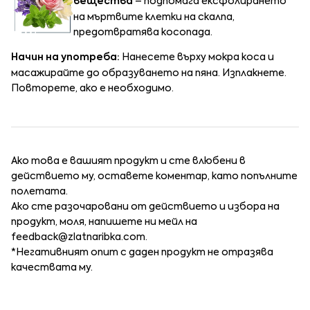
вещества
– подпомага ексфолирането
на мъртвите клетки на скалпа,
предотвратява косопада.
Начин на употреба:
Нанесете върху мокра коса и
масажирайте до образуването на пяна. Изплакнете.
Повторете, ако е необходимо.
Ако това е вашият продукт и сте влюбени в
действието му, оставете коментар, като попълните
полетата.
Ако сте разочаровани от действието и избора на
продукт, моля, напишете ни мейл на
feedback@zlatnaribka.com
.
*Негативният опит с даден продукт не отразява
качествата му.