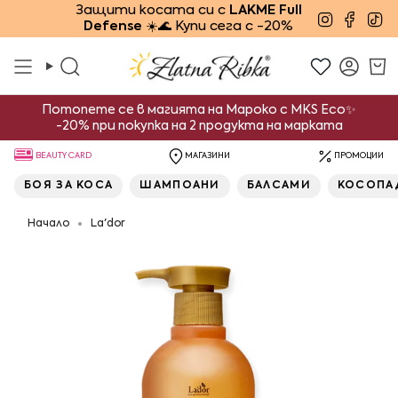
Преминете
Защити косата си с
LAKME Full
Instagra
Face
Ti
Defense
☀️🌊 Купи сега с -20%
към
съдържанието
Търсене
Смет
Потопете се в магията на Мароко с MKS Eco✨
-20% при покупка на 2 продукта на марката
BEAUTY CARD
МАГАЗИНИ
ПРОМОЦИИ
БОЯ ЗА КОСА
ШАМПОАНИ
БАЛСАМИ
КОСОПА
Начало
La'dor