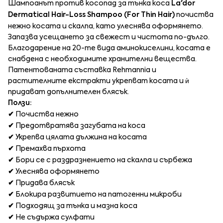
Шампоанът против косопад за тънка коса
La'dor
Dermatical Hair-Loss Shampoo (For Thin Hair)
почиства
нежно косата и скалпа, като улеснява оформянето.
Запазва усещането за свежест и чистота по-дълго.
Благодарение на 20-те вида аминокиселини, косата е
снабдена с необходимите хранителни вещества.
Патентованата съставка Rehmannia и
растителните екстракти укрепват косата и ѝ
придават допълнителен блясък.
Ползи:
✔
Почиства нежно
✔
Предотвратява загубата на коса
✔
Укрепва цялата дължина на косата
✔
Премахва пърхота
✔
Бори се с раздразнението на скалпа и сърбежа
✔
Улеснява оформянето
✔
Придава блясък
✔
Блокира развитието на патогенни микроби
✔
Подходящ за тънка и мазна коса
✔
Не съдържа сулфати