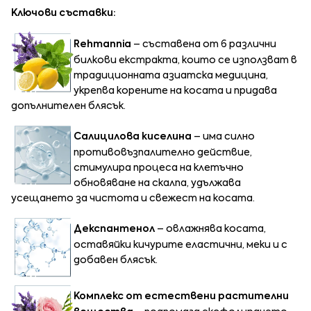
Ключови съставки:
Rehmannia
– съставена от 6 различни
билкови екстракта, които се използват в
традиционната азиатска медицина,
укрепва корените на косата и придава
допълнителен блясък.
Салицилова киселина
– има силно
противовъзпалително действие,
стимулира процеса на клетъчно
обновяване на скалпа, удължава
усещането за чистота и свежест на косата.
Декспантенол
– овлажнява косата,
оставяйки кичурите еластични, меки и с
добавен блясък.
Комплекс от естествени растителни