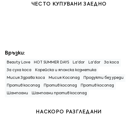
ЧЕСТО КУПУВАНИ ЗАЕДНО
Връзки:
Beauty Love
HOT SUMMER DAYS
La'dor
La'dor
За коса
За суха коса
Корейска и японска козметика
Мисия Здрава коса
Мисия Косопад
Продукти без уреди
Против косопад
Против косопад
Против косопад
Шампоани
Шампоани против косопад
НАСКОРО РАЗГЛЕДАНИ