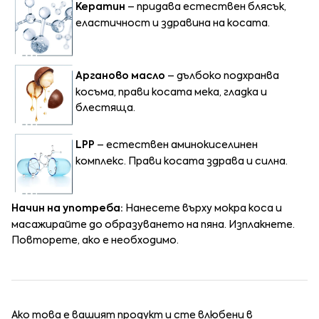
Кератин
– придава естествен блясък,
еластичност и здравина на косата.
Арганово масло
– дълбоко подхранва
косъма, прави косата мека, гладка и
блестяща.
LPP
– естествен аминокиселинен
комплекс. Прави косата здрава и силна.
Начин на употреба:
Нанесете върху мокра коса и
масажирайте до образуването на пяна. Изплакнете.
Повторете, ако е необходимо.
Ако това е вашият продукт и сте влюбени в