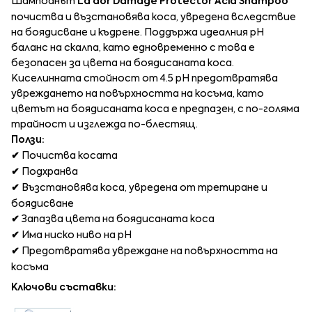
Шампоанът
La'dor Damage Protector Acid Shampoo
почиства и възстановява коса, увредена вследствие
на боядисване и къдрене. Поддържа идеалния pH
баланс на скалпа, като едновременно с това е
безопасен за цвета на боядисаната коса.
Киселинната стойност от 4.5 pH предотвратява
увреждането на повърхността на косъма, като
цветът на боядисаната коса е предпазен, с по-голяма
трайност и изглежда по-блестящ.
Ползи:
✔
Почиства косата
✔
Подхранва
✔
Възстановява коса, увредена от третиране и
боядисване
✔
Запазва цвета на боядисаната коса
✔
Има ниско ниво на pH
✔
Предотвратява увреждане на повърхността на
косъма
Ключови съставки: