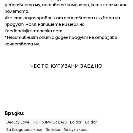
действието му, оставете коментар, като попълните
полетата.
Ако сте разочаровани от действието и избора на
продукт, моля, напишете ни мейл на
feedback@zlatnaribka.com
.
*Негативният опит с даден продукт не отразява
качествата му.
ЧЕСТО КУПУВАНИ ЗАЕДНО
Връзки:
Beauty Love
HOT SUMMER DAYS
La'dor
La'dor
За боядисана коса
За коса
За суха коса