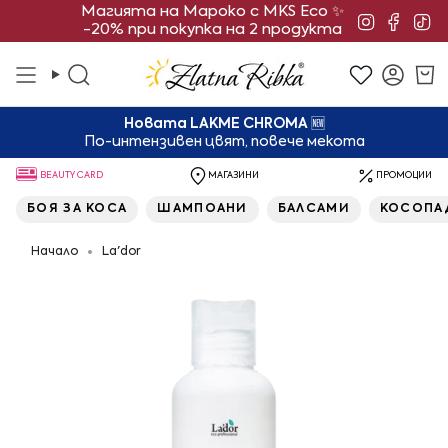
Преминете
Магията на Мароко с MKS Eco ✨
Instagra
Face
Ti
-20% при покупка на 2 продукта
към
съдържанието
Търсене
Смет
Новата LAKME CHROMA
🆕
По-интензивен цвят, повече мекота
BEAUTY CARD
МАГАЗИНИ
ПРОМОЦИИ
БОЯ ЗА КОСА
ШАМПОАНИ
БАЛСАМИ
КОСОПА
Начало
La'dor