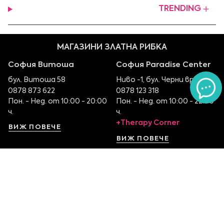
TRENDING
МАГАЗИНИ ЗЛАТНА РИБКА
София Витоша
София Paradise Center
бул. Витоша 58
Ниво -1, бул. Черни връх 100
0878 873 622
0878 123 318
Пон. - Нед. от 10:00 - 20:00
Пон. - Нед. от 10:00 - 22:00
ч.
ч.
+Therapy Corner
ВИЖ ПОВЕЧЕ
ВИЖ ПОВЕЧЕ
София Serdika Center
София The Mall
Ниво -1, бул. Ситняково 48
Етаж 1, бул. Цариградско
0878 395 899
шосе 115
Пон. - Нед. от 10:00 – 22:00
0879 551 107