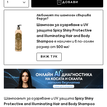
1
ДОБАВИ
Любимият ти шампоан свършва
бързо?
Шампоан за озаряване и UV
защита Spicy Shiny Protective
and Illuminating Hair and Body
Shampoo
е наличен и в по-голям
размер от
500 мл
!
ВИЖ ТУК
Шампоанът за озаряване и UV защита
Spicy Shiny
Protective and Illuminating
Hair
and Body Shampoo