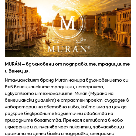
MURÁN
– вдъхновени от подправките, традициите
и Венеция.
Италианският бранд Murán намира вдъхновението си
във венецианските традиции, историята,
изкуството и технологиите. Murán (Мурано на
венециански диалект) е страстен проект, създаден в
лаборатории на световно ниво, който има за цел да
разкрие безкрайните козметични свойства на
природните богатства. Пренася сетивата в ново
измерение и ги пленява чрез пикантни, завладяващи
аромати на ценни билки и подправки, специално