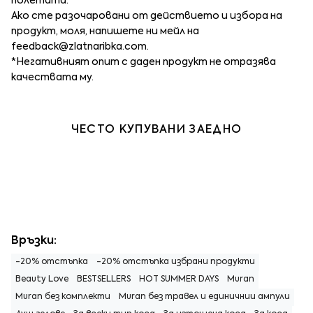
полетата.
Ако сте разочаровани от действието и избора на
продукт, моля, напишете ни мейл на
feedback@zlatnaribka.com
.
*Негативният опит с даден продукт не отразява
качествата му.
ЧЕСТО КУПУВАНИ ЗАЕДНО
Връзки:
-20% отстъпка
-20% отстъпка избрани продукти
Beauty Love
BESTSELLERS
HOT SUMMER DAYS
Muran
Muran без комплекти
Muran без травел и единичнии ампули