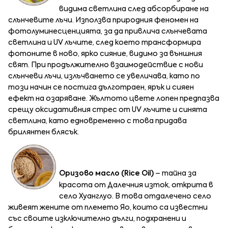
видима светлина след абсорбиране на
слънчевите лъчи. Използва природния феномен на
фотолуминесценцията, за да привлича слънчевата
светлина и UV лъчите, след което трансформира
фотоните в ново, ярко сияние, видимо за външния
свят. При продължително взаимодействие с нови
слънчеви лъчи, излъчването се увеличава, като по
този начин се постига дълготраен, ярък и сияен
ефект на озаряване. Жълтото цвете лопен предпазва
срещу оксидативния стрес от UV лъчите и синята
светлина, като едновременно с това придава
брилянтен блясък.
Оризово масло (Rice Oil)
– тайна за
красота от Далечния изток, открита в
село Хуанглуо. В това отдалечено село
живеят жените от племето Яо, които са известни
със своите изключително дълги, подхранени и