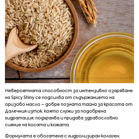
Невероятната способност за интензивно озаряване
на Spicy Shiny се подсилва от съдържанието на
оризово масло – добре позната тайна за красота от
Далечния изток, която служи за подобрена
хидратация, подхранва и придава здравословно
сияние на косата и кожата.
Формулата е обогатена с хидролизиран колаген,