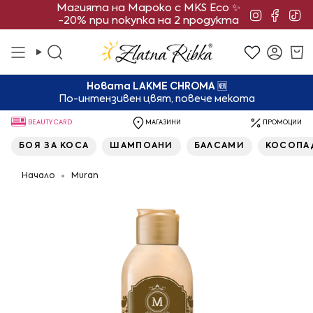
Преминете
Магията на Мароко с MKS Eco ✨
Instagra
Face
Ti
-20% при покупка на 2 продукта
към
съдържанието
Търсене
Смет
Новата LAKME CHROMA
🆕
По-интензивен цвят, повече мекота
BEAUTY CARD
МАГАЗИНИ
ПРОМОЦИИ
БОЯ ЗА КОСА
ШАМПОАНИ
БАЛСАМИ
КОСОПА
Начало
Muran