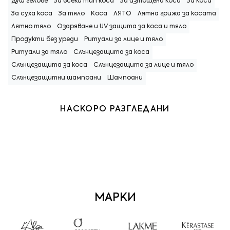
Душ гелове
За всеки тип коса
За изтощена коса
За коса
За суха коса
За тяло
Коса
ЛЯТО
Лятна грижа за косата
Лятно тяло
Озаряване и UV защита за коса и тяло
Продукти без уреди
Ритуали за лице и тяло
Ритуали за тяло
Слънцезащита за коса
Слънцезащита за коса
Слънцезащита за лице и тяло
Слънцезащитни шампоани
Шампоани
НАСКОРО РАЗГЛЕДАНИ
МАРКИ