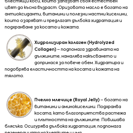
блестящи коси, които запазват своя естествен
цвят до късна възраст. Оризовото масло е богато на
антиоксиданти, витамини и полезни мастни киселини,
които озаряват и предлагат дълбока хидратация и
подхранване за косата и кожата.
Хидролизиран колаген (Hydrolyzed
Collagen)
– подпомага здравината на
дължините, намалява накъсването и
допринася за повече обем. Хидратира и
подобрява еластичността на косата и кожата на
тялото.
Пчелно млечице (Royal Jelly)
– богато на
витамини и аминокиселини. Подхранва
косата, като благоприятства растежа
и плътността на дължините. Повишава
блясъка. Осигурява дълбока хидратация, подпомага