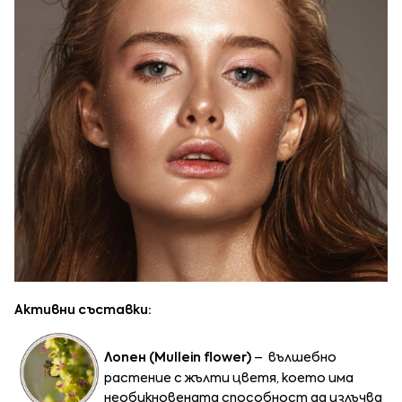
Активни съставки:
Лопен (Mullein flower)
– вълшебно
растение с жълти цветя, което има
необикновената способност да излъчва