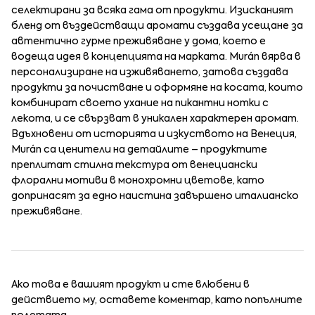
селектирани за всяка гама от продукти. Изисканият
бленд от въздействащи аромати създава усещане за
автентично гурме преживяване у дома, което е
водеща идея в концепцията на марката. Murán вярва в
персонализиране на изживяването, затова създава
продукти за почистване и оформяне на косата, които
комбинират своето ухание на пикантни нотки с
лекота, и се свързват в уникален характерен аромат.
Вдъхновени от историята и изкуството на Венеция,
Murán са ценители на детайлите – продуктите
преплитат стилна текстура от венециански
флорални мотиви в монохромни цветове, като
допринасят за едно наистина завършено италианско
преживяване.
Ако това е вашият продукт и сте влюбени в
действието му, оставете коментар, като попълните