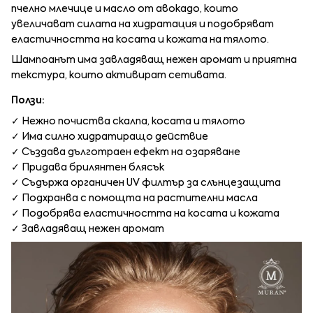
пчелно млечице и масло от авокадо, които
увеличават силата на хидратация и подобряват
еластичността на косата и кожата на тялото.
Шампоанът има завладяващ нежен аромат и приятна
текстура, които активират сетивата.
Ползи:
✓ Нежно почиства скалпа, косата и тялото
✓ Има силно хидратиращо действие
✓ Създава дълготраен ефект на озаряване
✓ Придава брилянтен блясък
✓ Съдържа органичен UV филтър за слънцезащита
✓ Подхранва с помощта на растителни масла
✓ Подобрява еластичността на косата и кожата
✓ Завладяващ нежен аромат