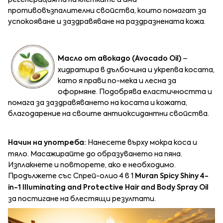
регенерацията на клетките и има
противовъзпалителни свойства, които помагат за
успокояване и заздравяване на раздразнената кожа.
Масло от авокадо (
Avocado Oil)
–
хидратира в дълбочина и укрепва косата,
като я прави по-мека и лесна за
оформяне. Подобрява еластичността и
помага за заздравяването на косата и кожата,
благодарение на своите антиоксидантни свойства.
Начин на употреба:
Нанесете върху мокра коса и
тяло. Масажирайте до образуването на пяна.
Изплакнете и повторете, ако е необходимо.
Продължете със Спрей-олио 4 в 1
Muran
Spicy Shiny 4-
in-1
Illuminating and Protective
Hair and Body Spray Oil
за постигане на блестящи резултати.