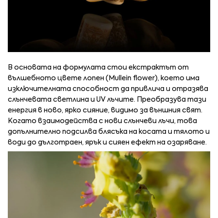
В основата на формулата стои екстрактът от
вълшебното цвете лопен (Mullein flower), което има
изключителната способност да привлича и отразява
слънчевата светлина и UV лъчите. Преобразува тази
енергия в ново, ярко сияние, видимо за външния свят.
Когато взаимодейства с нови слънчеви лъчи, това
допълнително подсилва блясъка на косата и тялото и
води до дълготраен, ярък и сияен ефект на озаряване.