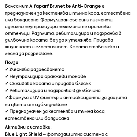
Балсамът
Alfaparf Brunette Anti-Orange
е
предназначен за кестенява и тъмна коса, естествена
или боядисана. Формулиран със сини пигменти,
идеално неутрализира нежеланите оранжеви
оттенъци. Разплита, ревитализира и подхранва в
дълбочина косата, без да я утежнява. Придава
жизненост и еластичност. Косата става мека и
лесна за разресване.
Ползи:
✓
Улеснява разресването
✓ ​
Неутрализира оранжеви тонове
✓
Съживява косата и придава блясък
✓
Ревитализира и подхранва в дълбочина
✓
Формула с UV филтър и антиоксиданти за защита
на цвета от избледняване
✓
Предназначен за кестенява и тъмна коса,
естествена или боядисана
Активни съставки:
Blue Light Shield
– фотозащитна система с