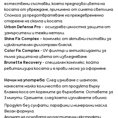
естествени съставки, която предпазва цвета на
косата от увреждане, причинено от синята светлина.
Спомага за предотвратяване на преждевременно
стареене на скалпа и косата.
Urban Defense Pro
- осигурява цялостна защита от
замърсители и тежки метали.
Shine Fix Complex
– комплекс от активни съставки за
изключителен дълготраен блясък.
Color Fix Complex
- UV филтър и антиоксиданти за
пълна защита на цвета от избледняване.
Brunette Recovery
- специален комплекс, който
ревитализира косата и я прави лесна за оформяне.
Начин на употреба:
След измиване с шампоан,
нанесете малко количество от продукта върху
влажна коса от корените до върховете. Оставете за
3 минути. Срешете, след което изплакнете обилно.
Продукт без сулфати, парафини и минерални масла.
Веган формула.
Аромат на основата на растителни екстракти.