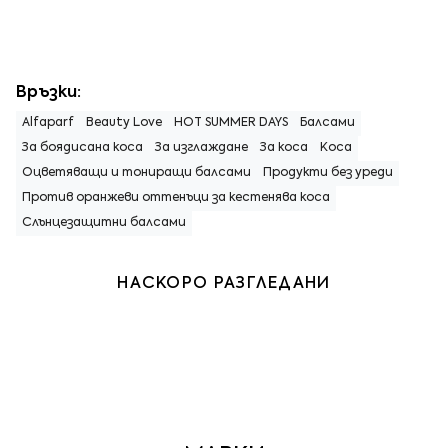
Връзки:
Alfaparf
Beauty Love
HOT SUMMER DAYS
Балсами
За боядисана коса
За изглаждане
За коса
Коса
Оцветяващи и тониращи балсами
Продукти без уреди
Против оранжеви оттенъци за кестенява коса
Слънцезащитни балсами
НАСКОРО РАЗГЛЕДАНИ