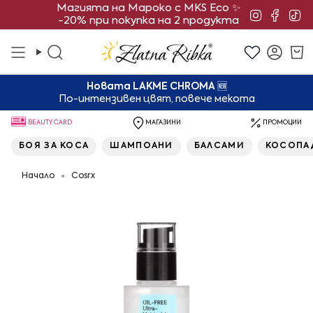
Преминете
Магията на Мароко с MKS Eco ✨
Instagra
Face
Ti
-20% при покупка на 2 продукта
към
съдържанието
Търсене
Смет
Новата LAKME CHROMA
🆕
По-интензивен цвят, повече мекота
BEAUTY CARD
МАГАЗИНИ
ПРОМОЦИИ
БОЯ ЗА КОСА
ШАМПОАНИ
БАЛСАМИ
КОСОПА
Начало
Cosrx