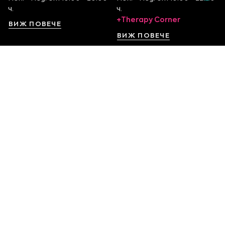
ч.
ч.
+Therapy Corner
ВИЖ ПОВЕЧЕ
ВИЖ ПОВЕЧЕ
София Serdika Center
София The Mall
Ниво -1, бул. Ситняково 48
Етаж 1, бул. Цариградско
0878 395 899
шосе 115
Пон. - Нед. от 10:00 – 22:00
0879 551 107
ч.
Пон. - Нед. от 10:00 – 22:00
ч.
ВИЖ ПОВЕЧЕ
ВИЖ ПОВЕЧЕ
София Ring Mall
София Mall of Sofia
Ниво 1, Околовръстен
Етаж 1, бул. Ал.
път 214
Стамболийски 101