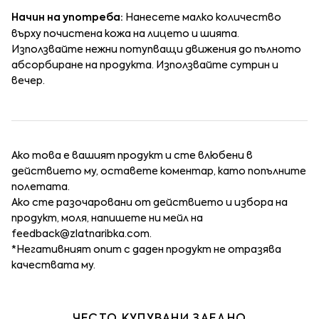
Начин на употреба:
Нанесете малко количество
върху почистена кожа на лицето и шията.
Използвайте нежни потупващи движения до пълното
абсорбиране на продукта. Използвайте сутрин и
вечер.
Ако това е вашият продукт и сте влюбени в
действието му, оставете коментар, като попълните
полетата.
Ако сте разочаровани от действието и избора на
продукт, моля, напишете ни мейл на
feedback@zlatnaribka.com
.
*Негативният опит с даден продукт не отразява
качествата му.
ЧЕСТО КУПУВАНИ ЗАЕДНО