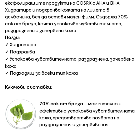
ексфолиращите продукти на COSRX с AHA и BHA.
Хидратира и подхранва кожата на лицето в
дълбочина, без да оставя мазен филм. Съдържа 70%
сок от бреза, която успокоява чувствителната,
раздразнена и зачервена кожа.
Ползи:
✓
Хидратира
✓
Подхранва
✓
Успокоява чувствителната, раздразнена, зачервена
кожа
✓
Подходящ за всеки тип кожа
Ключови съставки:
70% сок от бреза
– моментално и
ефективно успокоява чувствителната
кожа, предотвратява появата на
раздразнения и зачервявания.