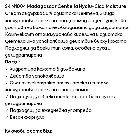
SKIN1004 Madagascar Centella Hyalu-Cica Moisture
Cream
съдържа 50% азиатска центела, 3 вида
хиалуронова киселина, ниацинамид и аденозин, който
доставя на кожата необходимата доза хидратация.
Комплексът от хиалуронова киселина и азиатска
центела има успокояващо действие върху кожата.
Подходящ за всеки тип кожа, особено суха и
дехидратирана.
Ползи:
✓ Хидратира кожата в дълбочина
✓ Действа успокояващо
✓ Съдържа екстракт от азиатска центела,
хиалуронова киселина и ниацинамид
✓ Подходящ за всеки тип кожа, особено суха и
дехидратирана
✓ Подходящ за ежедневна употреба
✓​ Веган формула
Ключови съставки: