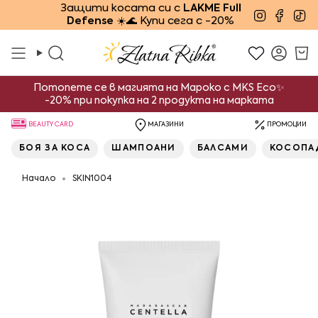
Преминете
Защити косата си с
LAKME Full
Instagra
Face
Ti
Defense
☀️🌊 Купи сега с -20%
към
съдържанието
Търсене
Смет
Потопете се в магията на Мароко с MKS Eco✨
-20% при покупка на 2 продукта на марката
BEAUTY CARD
МАГАЗИНИ
ПРОМОЦИИ
БОЯ ЗА КОСА
ШАМПОАНИ
БАЛСАМИ
КОСОПА
Начало
SKIN1004