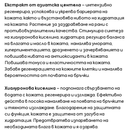
Екстракт от азиатска центела
– интензивно
регенерира, успокоява и укрепва бариерата на
кожата, както и възстановява нивото на хидратация
на кожата. Растение за заздравяване на рани с
противовъзпалителни качества. Стимулира синтеза
на хиалуронова киселина, хидратира, регулира баланса
на влагата и масло в кожата, намалява умората,
хиперпиментацията, дразненето и зачервяванията и
повишава нивата на антиоксиданти в кожата.
Повишава тонуса и еластичността на кожата.
Забавя дегенерацията на кожните клетки и намалява
вероятността от почвата на бръчки.
Хиалуронова киселина
– подпомага свързването на
водата с кожата, регенерира и изглажда. Ефективно
действа в посока намаляване на появата на бръчките
и тяхното изглаждане. Благодарение на защитната
си функция, кожата е защитена от загуба на
хидратация. Предотвратява изпаряването на
необходимата влага в кожата и я озарява.