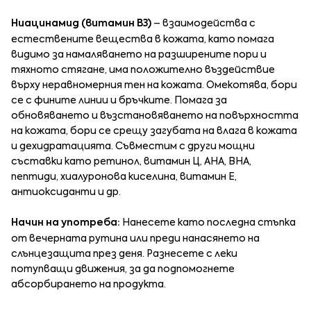
Ниацинамид (витамин B3)
– взаимодейства с
естествените вещества в кожата, като помага
видимо за намаляването на разширените пори и
тяхното стягане, има положително въздействие
върху неравномерния тен на кожата. Омекотява, бори
се с фините линии и бръчките. Помага за
обновяването и възстановяването на повърхността
на кожата, бори се срещу загубата на влага в кожата
и дехидратацията. Съвместим с други мощни
съставки като ретинол, витамин Ц, AHA, BHA,
пептиди, хиалуронова киселина, витамин Е,
антиоксиданти и др.
Начин на употреба:
Нанесете като последна стъпка
от вечерната рутина или преди нанасянето на
слънцезащита през деня. Разнесете с леки
потупващи движения, за да подпомогнете
абсорбирането на продукта.