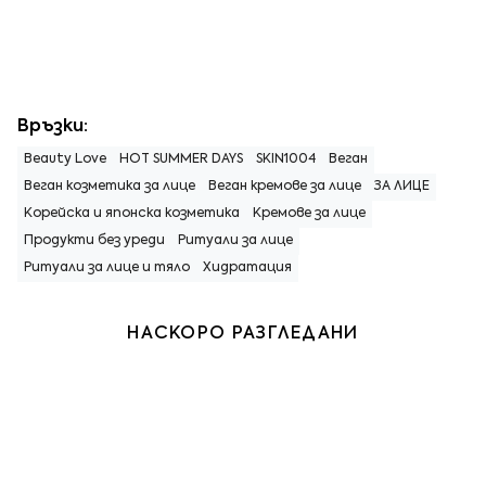
Връзки:
Beauty Love
HOT SUMMER DAYS
SKIN1004
Веган
Веган козметика за лице
Веган кремове за лице
ЗА ЛИЦЕ
Корейска и японска козметика
Кремове за лице
Продукти без уреди
Ритуали за лице
Ритуали за лице и тяло
Хидратация
НАСКОРО РАЗГЛЕДАНИ