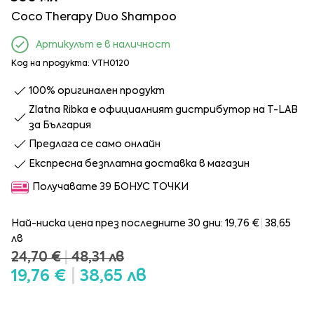
Coco Therapy Duo Shampoo
Артикулът е в наличност
Код на продукта: VTH0120
100% оригинален продукт
Zlatna Ribka е официалният дистрибутор на T-LAB
за България
Предлага се само онлайн
Експресна безплатна доставка в магазин
Получавате 39 БОНУС ТОЧКИ
Най-ниска цена през последните 30 дни:
19,76 €
|
38,65
лв
Редовна
24,70 €
|
48,31 лв
19,76 €
|
38,65 лв
цена