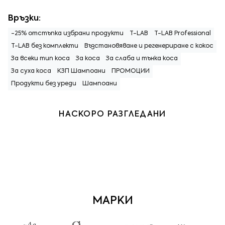
Връзки:
-25% отстъпка избрани продукти
T-LAB
T-LAB Professional
T-LAB без комплекти
Възстановяване и регенериране с кокос
За всеки тип коса
За коса
За слаба и тънка коса
За суха коса
КЗП Шампоани
ПРОМОЦИИ
Продукти без уреди
Шампоани
НАСКОРО РАЗГЛЕДАНИ
МАРКИ