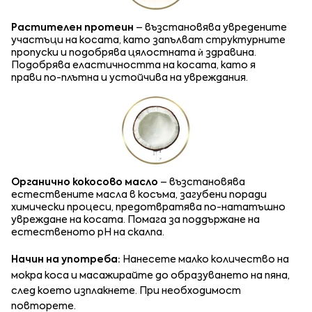
Растителен протеин
– възстановява увредените
участъци на косата, като запълват структурните
пропуски и подобрява цялостната ѝ здравина.
Подобрява еластичността на косата, като я
прави по-плътна и устойчива на увреждания.
Органично кокосово масло
– възстановява
естествените масла в косъма, загубени поради
химически процеси, предотвратява по-нататъшно
увреждане на косата. Помага за поддържане на
естественото pH на скалпа.
Начин на употреба:
Нанесете малко количество на
мокра коса и масажирайте до образуването на пяна,
след което изплакнете. При необходимост
повторете.