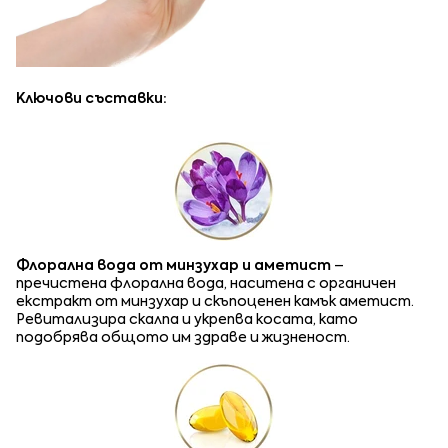
Ключови съставки:
Флорална вода от минзухар и аметист
–
пречистена флорална вода, наситена с органичен
екстракт от минзухар и скъпоценен камък аметист.
Ревитализира скалпа и укрепва косата, като
подобрява общото им здраве и жизненост.