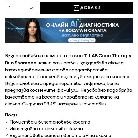
1
ДОБАВИ
Възстановяващ шампоан с кокос
T-LAB Coco Therapy
Duo Shampoo
нежно почиства и заздравява скалпа,
като едновременно с това предотвратява
накъсването и последващите увреждания на косата.
Възстановява и предотвратява цъфтежа, като
предпазва космените фоликули. Незабавно подобрява
качеството на косата и здравето на кожата на
скалпа. Съдържа 98,4% натурални съставки.
Ползи:
✓ Почиства и възстановява косата
✓ Интензивно подмладява скалпа
✓ Възстановява естественото pH на скалпа