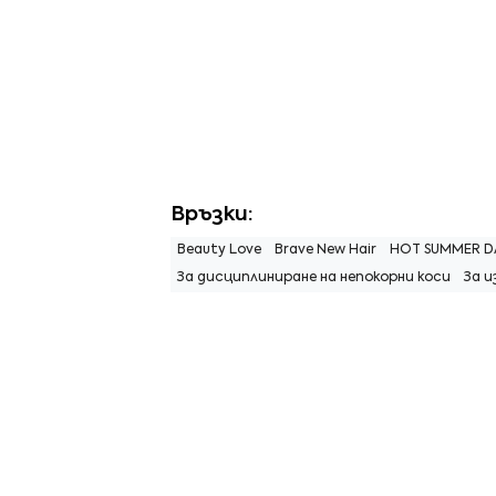
Връзки:
Beauty Love
Brave New Hair
HOT SUMMER D
За дисциплиниране на непокорни коси
За 