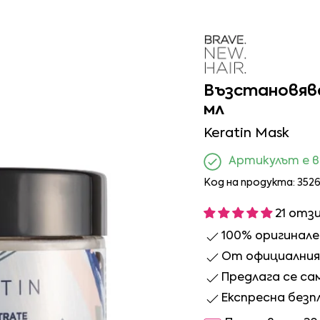
Възстановява
мл
Keratin Mask
Артикулът е 
Код на продукта: 352
21 отз
100% оригинал
От официалния 
Предлага се са
Експресна безп