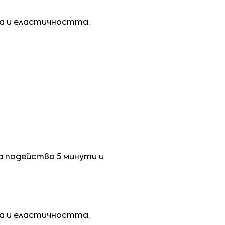
а и еластичността.
 подейства 5 минути и
а и еластичността.