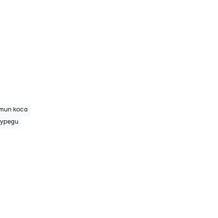
 тип коса
 уреди