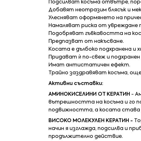
Подсилват косъма отвътре, пор
Добавят неотразим блясък и ме
Улесняват оформянето на причес
Намаляват риска от увреждане 
Подобряват гъвкавостта на ко
Предпазват от накъсване.
Косата е дълбоко подхранена и 
Придават ѝ по-свеж и подхранен 
Имат антистатичен ефект.
Трайно заздравяват косъма, още
Активни съставки:
АМИНОКИСЕЛИНИ ОТ КЕРАТИН
- А
вътрешността на косъма и го п
подвижността, а косата става п
ВИСОКО МОЛЕКУЛЕН КЕРАТИН -
То
начин я изглажда, подсилва и пр
продължително действие.