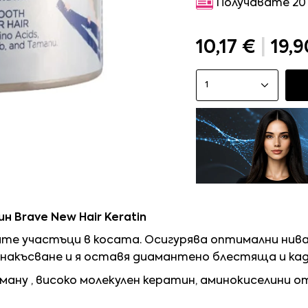
Получавате 20
10,17 €
|
19,9
1
 Brave New Hair Keratin
те участъци в косата. Осигурява оптимални нива
 накъсване и я оставя диамантено блестяща и ка
ану , високо молекулен кератин, аминокиселини о