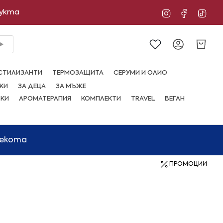
дукта
Instagram
Facebo
Tik
Сметка
СТИЛИЗАНТИ
ТЕРМОЗАЩИТА
СЕРУМИ И ОЛИО
КИ
ЗА ДЕЦА
ЗА МЪЖЕ
ВКИ
АРОМАТЕРАПИЯ
КОМПЛЕКТИ
TRAVEL
ВЕГАН
мекота
ПРОМОЦИИ