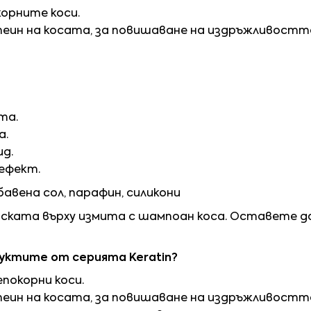
орните коси.
ин на косата, за повишаване на издръжливостт
та.
а.
ид.
ефект.
авена сол, парафин, силикони
ската върху измита с шампоан коса. Оставете да
дуктите от серията
Keratin?
покорни коси.
ин на косата, за повишаване на издръжливостт