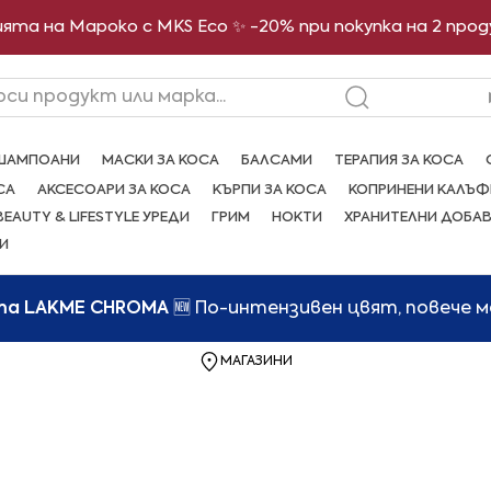
ята на Мароко с MKS Eco ✨ -20% при покупка на 2 про
рси продукт или марка...
ШАМПОАНИ
МАСКИ ЗА КОСА
БАЛСАМИ
ТЕРАПИЯ ЗА КОСА
СА
АКСЕСОАРИ ЗА КОСА
КЪРПИ ЗА КОСА
КОПРИНЕНИ КАЛЪФ
BEAUTY & LIFESTYLE УРЕДИ
ГРИМ
НОКТИ
ХРАНИТЕЛНИ ДОБА
И
та LAKME CHROMA
🆕 По-интензивен цвят, повече 
МАГАЗИНИ