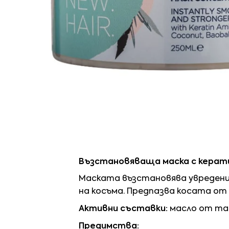
Възстановяваща маска с кератин
Маската възстановява увредени
на косъма. Предпазва косата от
Активни съставки:
масло от там
Предимства: