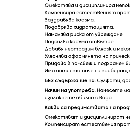
Омекотява и дисциплинира непок
Компенсира естественият проте
Заздравява косъма.
Подобрява хидратацията.
Намалява риска от увреждане.
Подсилва косъма отвътре.
Добавя неотразим блясък и меко
Улеснява оформянето на прическ
Придава ѝ по-свеж и подхранен в
Има антистатичен и прибиращ 
БЕЗ съдържание на:
Сулфати, доб
Начин на употреба:
Нанесете ма
изплакнете обилно с вода.
Какви са предимствата на про
Омекотяват и дисциплинират не
Компенсират естествения проте