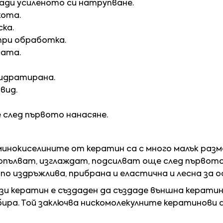
ади усиленото си натрупване.
кота.
ка.
при обработка.
сата.
хидратирана.
вид.
 след първото нанасяне.
минокиселините от кератин са с много малък разм
опълват, изглаждат, подсилват още след първот
о издръжлива, прибрана и еластична и лесна за о
зи кератин е създаден да създаде външна кератин
ибира. Той заключва нискомолекулните кератинови 