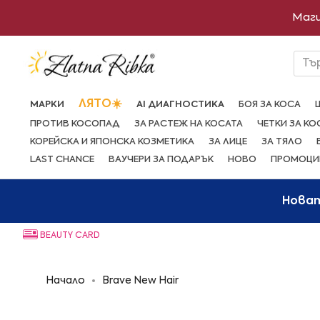
Преминете
Маги
към
съдържанието
Тъ
ЛЯТО☀️
МАРКИ
AI ДИАГНОСТИКА
БОЯ ЗА КОСА
ПРОТИВ КОСОПАД
ЗА РАСТЕЖ НА КОСАТА
ЧЕТКИ ЗА КО
КОРЕЙСКА И ЯПОНСКА КОЗМЕТИКА
ЗА ЛИЦЕ
ЗА ТЯЛО
LAST CHANCE
ВАУЧЕРИ ЗА ПОДАРЪК
НОВО
ПРОМОЦИ
Нова
BEAUTY CARD
Начало
Brave New Hair