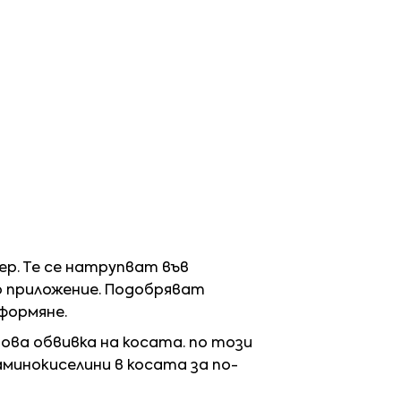
ер. Те се натрупват във
о приложение. Подобряват
формяне.
ова обвивка на косата. по този
аминокиселини в косата за по-