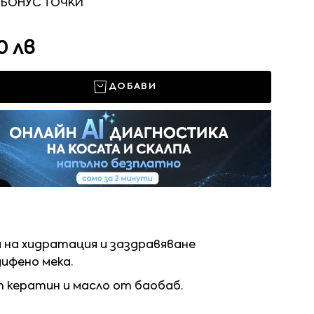
 БОНУС ТОЧКИ
0 лв
ДОБАВИ
 на хидратация и заздравяване
дифено мека.
т кератин и масло от баобаб.