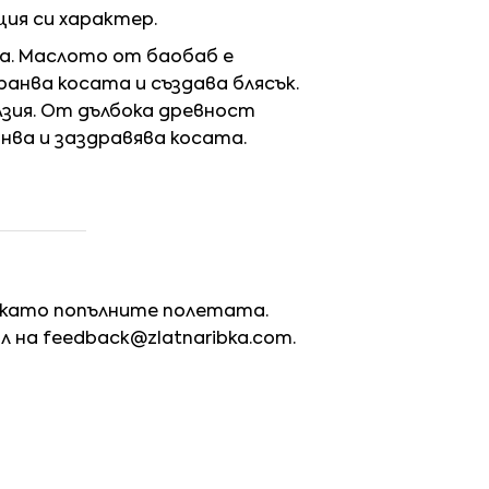
ия си характер.
та. Маслото от баобаб е
ранва косата и създава блясък.
Азия. От дълбока древност
нва и заздравява косата.
 като попълните полетата.
йл на
feedback@zlatnaribka.com
.