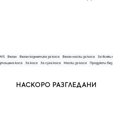
AYS
Веган
Веган козметика за коса
Веган маски за коса
За всеки
изтощена коса
За коса
За суха коса
Маски за коса
Продукти без
НАСКОРО РАЗГЛЕДАНИ