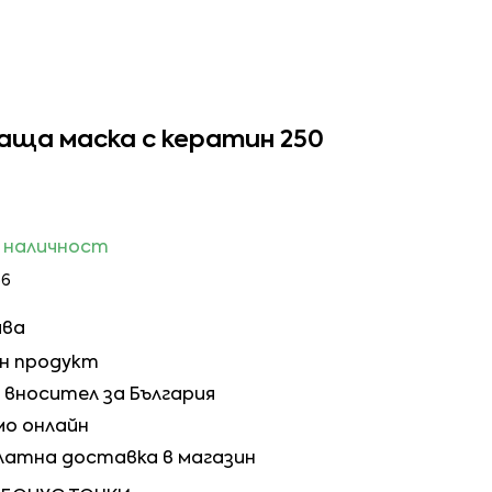
ща маска с кератин 250
в наличност
66
ива
ен продукт
вносител за България
мо онлайн
латна доставка в магазин