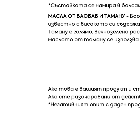
*Съставката се намира в балса
МАСЛА ОТ БАОБАБ И ТАМАНУ
- Ба
известно с високото си съдържан
Таману е голямо, вечнозелено ра
маслото от таману се използва 
Ако това е вашият продукт и с
Ако сте разочаровани от действ
*Негативният опит с даден про