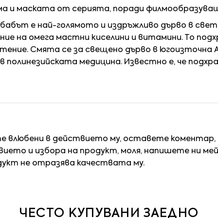
ма и маската от серията, поради филмообразуващ
обабът е най-голямото и издръжливо дърво в све
ие на омега мастни киселини и витамини. То подх
стение. Смята се за свещено дърво в югоизточна 
в полинезийската медицина. Известно е, че подхра
те влюбени в действието му, оставете коментар,
ието и избора на продукт, моля, напишете ни ме
дукт не отразява качествата му.
ЧЕСТО КУПУВАНИ ЗАЕДНО