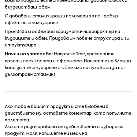
който повдига естествено косата, добавя блясък и
въздействащ обем.
С добавени стилизиращи полимери за по- добър
ефект на стилизиране.
Проявява и освежава харизматичния характер на
къдриците и обем. Придава им повече структира и ги
структурира.
Начин на употреба:
Напръскайте, прекарайте
пръсти през косата и оформете. Нанесете на влажна
коса за текстуриране и обем или на суха коса за по-
дълготраен стайлинг.
Ако това е вашият продукт и сте влюбени в
действието му, оставете коментар, като попълните
полетата.
Ако сте разочаровани от действието и избора на
продукт, моля, напишете ни мейл на