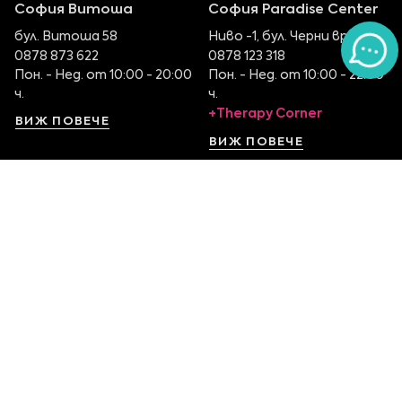
София Витоша
София Paradise Center
бул. Витоша 58
Ниво -1, бул. Черни връх 100
0878 873 622
0878 123 318
Пон. - Нед. от 10:00 - 20:00
Пон. - Нед. от 10:00 - 22:00
ч.
ч.
+Therapy Corner
ВИЖ ПОВЕЧЕ
ВИЖ ПОВЕЧЕ
София Serdika Center
София The Mall
Ниво -1, бул. Ситняково 48
Етаж 1, бул. Цариградско
0878 395 899
шосе 115
Пон. - Нед. от 10:00 – 22:00
0879 551 107
ч.
Пон. - Нед. от 10:00 – 22:00
ч.
ВИЖ ПОВЕЧЕ
ВИЖ ПОВЕЧЕ