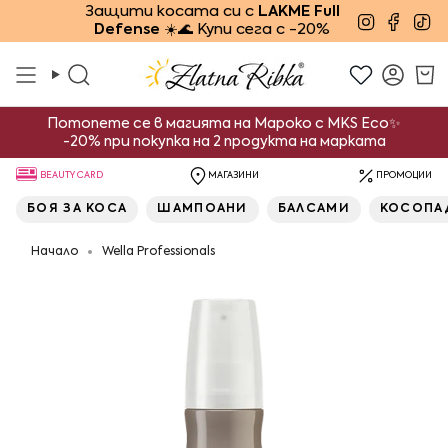
Преминете
Защити косата си с
LAKME Full
Instagra
Face
Ti
Defense
☀️🌊 Купи сега с -20%
към
съдържанието
Търсене
Смет
Потопете се в магията на Мароко с MKS Eco✨
-20% при покупка на 2 продукта на марката
BEAUTY CARD
МАГАЗИНИ
ПРОМОЦИИ
БОЯ ЗА КОСА
ШАМПОАНИ
БАЛСАМИ
КОСОПА
Начало
Wella Professionals