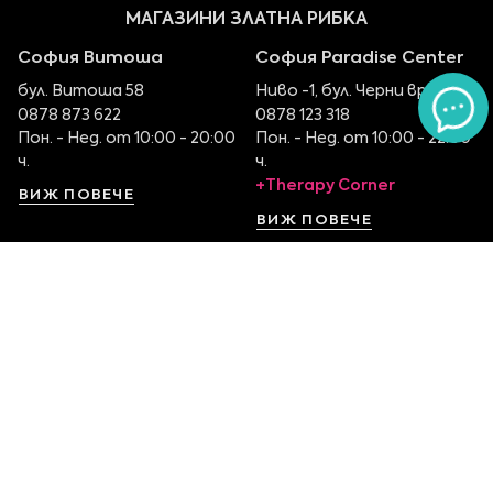
МАГАЗИНИ ЗЛАТНА РИБКА
София Витоша
София Paradise Center
бул. Витоша 58
Ниво -1, бул. Черни връх 100
0878 873 622
0878 123 318
Пон. - Нед. от 10:00 - 20:00
Пон. - Нед. от 10:00 - 22:00
ч.
ч.
+Therapy Corner
ВИЖ ПОВЕЧЕ
ВИЖ ПОВЕЧЕ
София Serdika Center
София The Mall
Ниво -1, бул. Ситняково 48
Етаж 1, бул. Цариградско
0878 395 899
шосе 115
Пон. - Нед. от 10:00 – 22:00
0879 551 107
ч.
Пон. - Нед. от 10:00 – 22:00
ч.
ВИЖ ПОВЕЧЕ
ВИЖ ПОВЕЧЕ