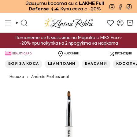
Преминете
Защити косата си с
LAKME Full
Instagra
Face
Ti
Defense
☀️🌊 Купи сега с -20%
към
съдържанието
Търсене
Смет
Потопете се в магията на Мароко с MKS Eco✨
-20% при покупка на 2 продукта на марката
BEAUTY CARD
МАГАЗИНИ
ПРОМОЦИИ
БОЯ ЗА КОСА
ШАМПОАНИ
БАЛСАМИ
КОСОПА
Начало
Andreia Professional