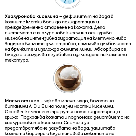
Хиалуронова киселина
– дефицитът на вода в
кожните клетки води до дехидратация и
преждевременно стареене на кожата. Депо
системата с хиалуронова киселина осигурява
мигновена интензивна хидратация на клетъчно ниво.
Задържа влагата дълготрайно, намалява дълбочината
на бръчките и изглажда фините линии. Абсорбира се
бързо и осигурява незабавно изглаждане на кожната
текстура.
Масло от шеа
– ядково масло-чудо, богато на
витамини А, D и Е и на полезни мастни киселини.
Основен компонент при рутинната хидратираща
грижа. Подхранва кожата и подпомага действието на
хиалуроновата киселина. Спомага за
предотвратяване загубата на вода, защитава
кожната бариера и възстановява мекотата на