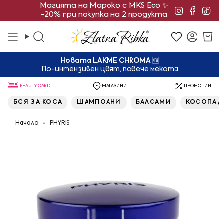
Преминете
Магията на Мароко с MKS Eco ✨
Instagra
Face
Ti
-20% при покупка на 2 продукта
към
съдържанието
Търсене
Смет
Новата LAKME CHROMA
🆕
По-интензивен цвят, повече мекота
BEAUTY CARD
МАГАЗИНИ
ПРОМОЦИИ
БОЯ ЗА КОСА
ШАМПОАНИ
БАЛСАМИ
КОСОПА
Начало
PHYRIS