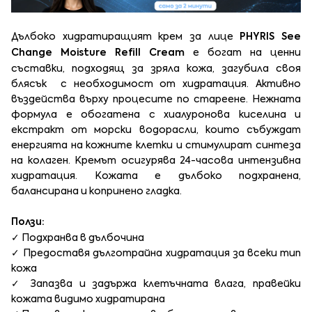
Дълбоко хидратиращият крем за лице
PHYRIS See
Change Moisture Refill Cream
е богат на ценни
съставки, подходящ за зряла кожа, загубила своя
блясък с необходимост от хидратация. Активно
въздейства върху процесите по стареене. Нежната
формула е обогатена с хиалуронова киселина и
екстракт от морски водорасли, които събуждат
енергията на кожните клетки и стимулират синтеза
на колаген. Кремът осигурява 24-часова интензивна
хидратация. Кожата е дълбоко подхранена,
балансирана и копринено гладка.
Ползи:
✓ Подхранва в дълбочина
✓ Предоставя дълготрайна хидратация за всеки тип
кожа
✓ Запазва и задържа клетъчната влага, правейки
кожата видимо хидратирана