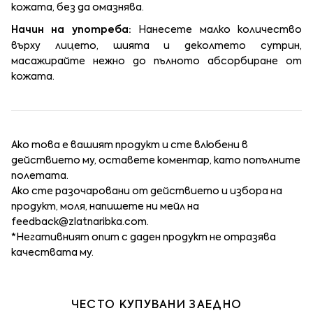
кожата, без да омазнява.
Начин на употреба:
Нанесете малко количество
върху лицето, шията и деколтето сутрин,
масажирайте нежно до пълното абсорбиране от
кожата.
Ако това е вашият продукт и сте влюбени в
действието му, оставете коментар, като попълните
полетата.
Ако сте разочаровани от действието и избора на
продукт, моля, напишете ни мейл на
feedback@zlatnaribka.com
.
*Негативният опит с даден продукт не отразява
качествата му.
ЧЕСТО КУПУВАНИ ЗАЕДНО