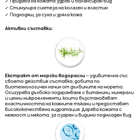
✓ Придава на кожата здрав и балансиран вид
✓ Стимулира синтеза на колаген и еластин
✓ Подходящ за суха и зряла кожа
Активни съставки:
Екстракт от морски водорасли
– удивителна със
своето действие съставка, добита по
биотехнологичен начин от дълбините на морето.
Осигурява дълбоко подхранване с витамини, минерали
и ценни микроелементи, които възстановяват
еластичността на кожните тъкани и предоставят
висококачествена хидратация. Дарява кожата с
нежност и мекота, за озарен и видимо подмладен вид.