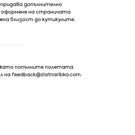
о придава допълнително
и оформяне на страничата
ена близост до кутикулите.
 като попълните полетата.
йл на
feedback@zlatnaribka.com
.