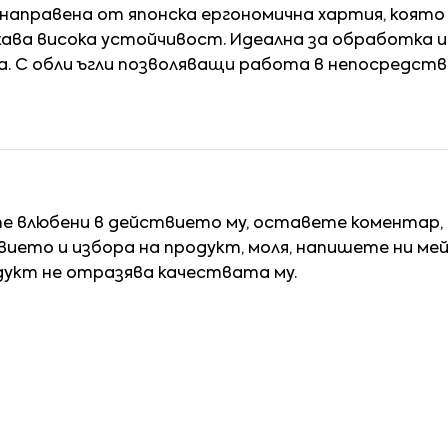
0 направена от японска ергономична хартия, коят
ава висока устойчивост. Идеална за обработка 
. С обли ъгли позволяващи работа в непосредств
те влюбени в действието му, оставете коментар,
ието и избора на продукт, моля, напишете ни ме
дукт не отразява качествата му.