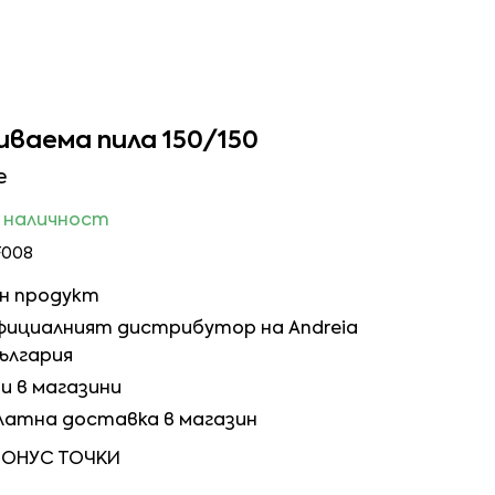
иваема пила 150/150
e
в наличност
F008
ен продукт
 официалният дистрибутор на Andreia
България
и в магазини
латна доставка в магазин
БОНУС ТОЧКИ