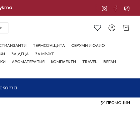
дукта
Instagram
Facebo
Tik
Сметка
СТИЛИЗАНТИ
ТЕРМОЗАЩИТА
СЕРУМИ И ОЛИО
КИ
ЗА ДЕЦА
ЗА МЪЖЕ
ВКИ
АРОМАТЕРАПИЯ
КОМПЛЕКТИ
TRAVEL
ВЕГАН
мекота
ПРОМОЦИИ