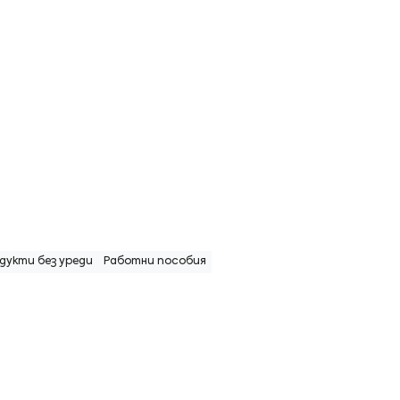
дукти без уреди
Работни пособия