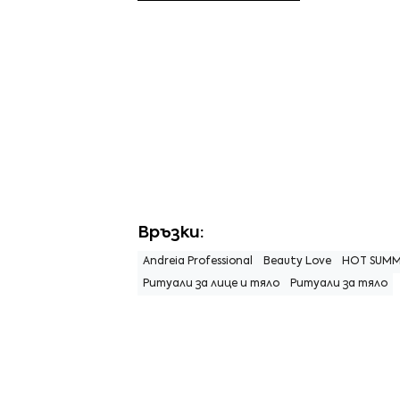
Връзки:
Andreia Professional
Beauty Love
HOT SUMM
Ритуали за лице и тяло
Ритуали за тяло