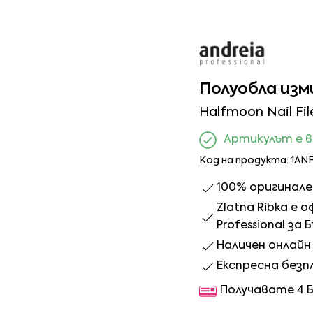
Полуобла изм
Halfmoon Nail Fil
Артикулът е 
Код на продукта: 1AN
100% оригинал
Zlatna Ribka е
Professional за 
Наличен онлайн 
Експресна безп
Получавате 4 