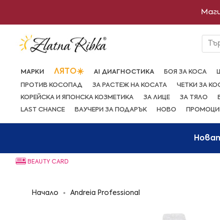
Преминете
Маги
към
съдържанието
Тъ
ЛЯТО☀️
МАРКИ
AI ДИАГНОСТИКА
БОЯ ЗА КОСА
ПРОТИВ КОСОПАД
ЗА РАСТЕЖ НА КОСАТА
ЧЕТКИ ЗА КО
КОРЕЙСКА И ЯПОНСКА КОЗМЕТИКА
ЗА ЛИЦЕ
ЗА ТЯЛО
LAST CHANCE
ВАУЧЕРИ ЗА ПОДАРЪК
НОВО
ПРОМОЦИ
Нова
BEAUTY CARD
Начало
Andreia Professional