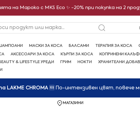
ята на Мароко с MKS Eco ✨ -20% при покупка на 2 про
рси продукт или марка...
ШАМПОАНИ
МАСКИ ЗА КОСА
БАЛСАМИ
ТЕРАПИЯ ЗА КОСА
СА
АКСЕСОАРИ ЗА КОСА
КЪРПИ ЗА КОСА
КОПРИНЕНИ КАЛЪФ
BEAUTY & LIFESTYLE УРЕДИ
ГРИМ
НОКТИ
ХРАНИТЕЛНИ ДОБА
И
та LAKME CHROMA
🆕 По-интензивен цвят, повече 
МАГАЗИНИ