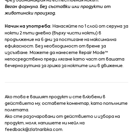
чрез биомимикрия на естествения нокът.
Веган формула. Без съставки или продукти от
животински произход.
Начин на употреба:
Нанасяйте по 1 слой от серума за
нокти 2 пъти дневно (върху чисти нокти) в
продължение на 6 дни за постигане на максимална
ефикасност. Без необходимост от време за
изсъхване. Можете да нанесете Repair Mode™
непосредствено преди лягане като част от вашата
вечерна рутина за грижа за ноктите или в движение.
Ако това е вашият продукт и сте влюбени в
действието му, оставете коментар, като попълните
полетата.
Ако сте разочаровани от действието и избора на
продукт, моля, напишете ни мейл на
feedback@zlatnaribka.com
.