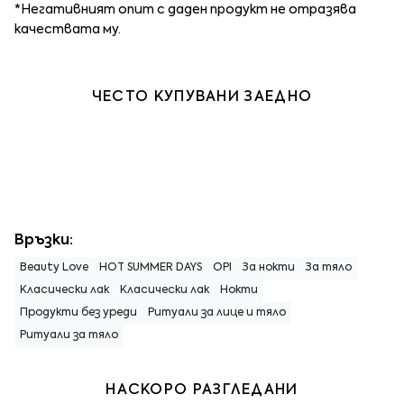
*Негативният опит с даден продукт не отразява
качествата му.
ЧЕСТО КУПУВАНИ ЗАЕДНО
Връзки:
Beauty Love
HOT SUMMER DAYS
OPI
За нокти
За тяло
Класически лак
Класически лак
Нокти
Продукти без уреди
Ритуали за лице и тяло
Ритуали за тяло
НАСКОРО РАЗГЛЕДАНИ