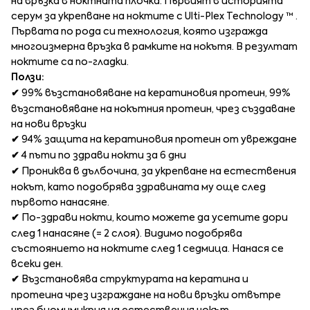
на връзка в ноктната плочка. Първият в историята
серум за укрепване на ноктите с Ulti-Plex Technology ™ .
Първата по рода си технология, която изгражда
многоизмерна връзка в рамките на нокътя. В резултат
ноктите са по-гладки.
Ползи:
✔
99% възстановяване на кератиновия протеин, 99%
възстановяване на нокътния протеин, чрез създаване
на нови връзки
✔
94% защита на кератиновия протеин от увреждане
✔
4 пъти по здрави нокти за 6 дни
✔
Прониква в дълбочина, за укрепване на естествения
нокът, като подобрява здравината му още след
първото нанасяне.
✔
По-здрави нокти, които можете да усетите дори
след 1 нанасяне (= 2 слоя). Видимо подобрява
състоянието на ноктите след 1 седмица. Нанася се
всеки ден.
✔
Възстановява структурата на кератина и
протеина чрез изграждане на нови връзки отвътре