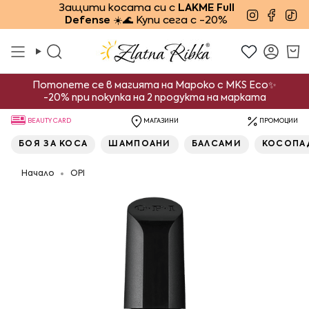
Преминете
Защити косата си с
LAKME Full
Instagra
Face
Ti
Defense
☀️🌊 Купи сега с -20%
към
съдържанието
Търсене
Смет
Потопете се в магията на Мароко с MKS Eco✨
-20% при покупка на 2 продукта на марката
BEAUTY CARD
МАГАЗИНИ
ПРОМОЦИИ
БОЯ ЗА КОСА
ШАМПОАНИ
БАЛСАМИ
КОСОПА
Начало
OPI