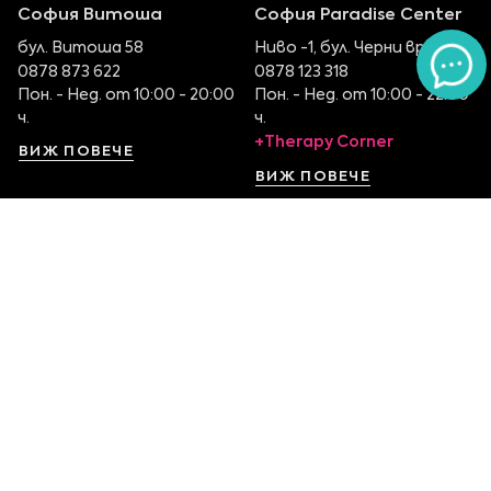
София Витоша
София Paradise Center
бул. Витоша 58
Ниво -1, бул. Черни връх 100
0878 873 622
0878 123 318
Пон. - Нед. от 10:00 - 20:00
Пон. - Нед. от 10:00 - 22:00
ч.
ч.
+Therapy Corner
ВИЖ ПОВЕЧЕ
ВИЖ ПОВЕЧЕ
София Serdika Center
София The Mall
Ниво -1, бул. Ситняково 48
Етаж 1, бул. Цариградско
0878 395 899
шосе 115
Пон. - Нед. от 10:00 – 22:00
0879 551 107
ч.
Пон. - Нед. от 10:00 – 22:00
ч.
ВИЖ ПОВЕЧЕ
ВИЖ ПОВЕЧЕ