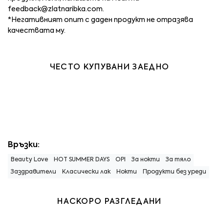
feedback@zlatnaribka.com
.
*Негативният опит с даден продукт не отразява
качествата му.
ЧЕСТО КУПУВАНИ ЗАЕДНО
Връзки:
Beauty Love
HOT SUMMER DAYS
OPI
За нокти
За тяло
Заздравители
Класически лак
Нокти
Продукти без уреди
НАСКОРО РАЗГЛЕДАНИ