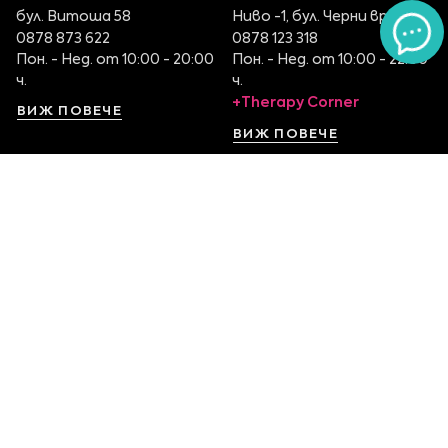
бул. Витоша 58
Ниво -1, бул. Черни връх 100
0878 873 622
0878 123 318
Пон. - Нед. от 10:00 - 20:00
Пон. - Нед. от 10:00 - 22:00
ч.
ч.
+Therapy Corner
ВИЖ ПОВЕЧЕ
ВИЖ ПОВЕЧЕ
София Serdika Center
София The Mall
Ниво -1, бул. Ситняково 48
Етаж 1, бул. Цариградско
0878 395 899
шосе 115
Пон. - Нед. от 10:00 – 22:00
0879 551 107
ч.
Пон. - Нед. от 10:00 – 22:00
ч.
ВИЖ ПОВЕЧЕ
ВИЖ ПОВЕЧЕ
София Ring Mall
София Mall of Sofia