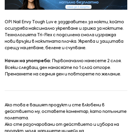
OPI Nail Envy Tough Luv е заздравител за нокти, който
осигурява максимално укрепване и грижа за ноктите.
Технологията Tri-Flex с подсилена смола изгражда
нови връзки в нокътната плочка. Укрепва и защитава
срещу нацепване, белене и счупване.
Начин на употреба:
Първоначално нанесете 2 слоя.
Всеки следващ ден нанасяйте по 1 слой отгоре.
Премахнете на седмия ден и повторете по желание.
Ако това е вашият продукт и сте влюбени в
действието му, оставете коментар, като попълните
полетата.
Ако сте разочаровани от действието и избора на
продукт, моля, напишете ни мейл на